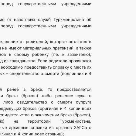
 перед государственными учреждениями
е от налоговых служб Туркменистана об
 перед государственными учреждениями
аявление от родителей, которые остаются в
и не имеют материальных претензий, а также
ов к своему ребенку (т.е. к заявителю),
д из гражданства. Если родители проживают
необходимо предоставить справку с места их
ых – свидетельство о смерти (подлинник и 4
ял ранее в браке, то предоставляется
ии брака (браков) либо решение суда о
) либо свидетельство о смерти супруга
редыдущих браков (оригинал и 4 копии всех
 свидетельства о заключении брака (браков),
ных) на территории Туркменистана,
ные архивные справки из органов ЗАГСа о
игинал и 4 копии всех страниц);