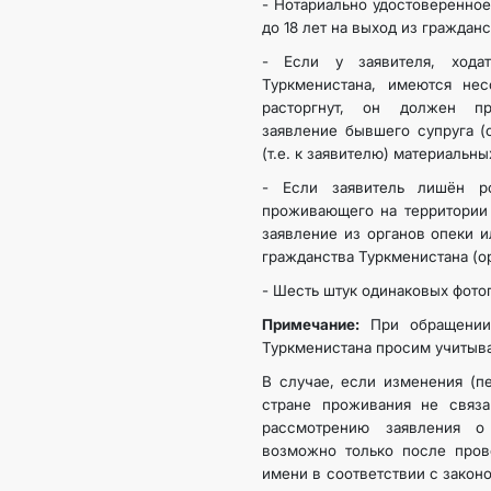
- Нотариально удостоверенное
до 18 лет на выход из граждан
- Если у заявителя, хода
Туркменистана, имеются нес
расторгнут, он должен пр
заявление бывшего супруга (
(т.е. к заявителю) материальны
- Если заявитель лишён р
проживающего на территории 
заявление из органов опеки 
гражданства Туркменистана (ор
- Шесть штук одинаковых фото
Примечание:
При обращении 
Туркменистана просим учитыв
В случае, если изменения (п
стране проживания не связа
рассмотрению заявления о
возможно только после про
имени в соответствии с закон