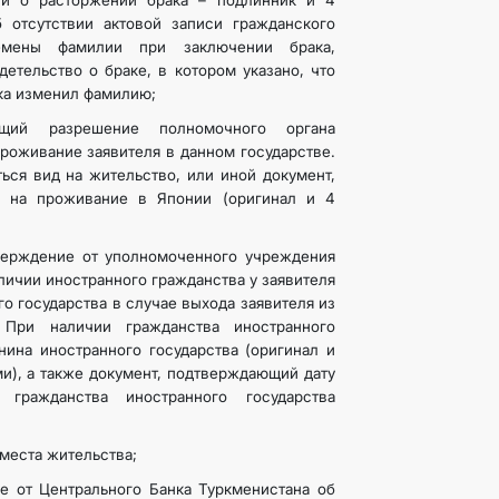
и о расторжении брака – подлинник и 4
 отсутствии актовой записи гражданского
емены фамилии при заключении брака,
етельство о браке, в котором указано, что
ка изменил фамилию;
ющий разрешение полномочного органа
проживание заявителя в данном государстве.
ься вид на жительство, или иной документ,
 на проживание в Японии (оригинал и 4
верждение от уполномоченного учреждения
личии иностранного гражданства у заявителя
о государства в случае выхода заявителя из
; При наличии гражданства иностранного
нина иностранного государства (оригинал и
ми), а также документ, подтверждающий дату
 гражданства иностранного государства
места жительства;
 от Центрального Банка Туркменистана об