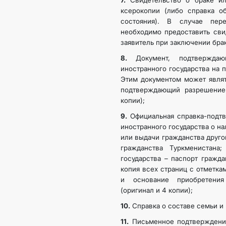
7.
Свидетельство о браке ил
ксерокопии (либо справка об
состояния). В случае пер
необходимо предоставить свид
заявитель при заключении бра
8.
Документ, подтвержда
иностранного государства на 
Этим документом может являт
подтверждающий разрешение
копии);
9.
Официальная справка-подт
иностранного государства о на
или выдачи гражданства другог
гражданства Туркменистана
государства – паспорт гражда
копия всех страниц с отметка
и основание приобретения
(оригинал и 4 копии);
10.
Справка о составе семьи и 
11.
Письменное подтверждение