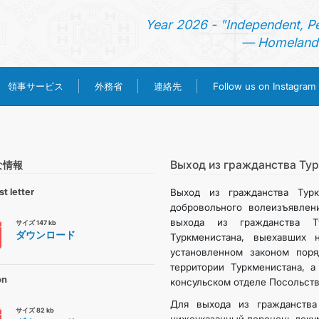
Year 2026 - "Independent, P
— Homeland 
領事サービス
外務省
連絡先
Follow us on Instagram
ホーム
ニュース
Выход из гражданства Ту
な情報
t letter
Выход из гражданства Турк
トルクメニスタン
добровольного волеизъявлен
выхода из гражданства Т
サイズ 147 kb
ダウンロード
Туркменистана, выехавших 
領事サービス
установленном законом пор
территории Туркменистана, а
外務省
on
консульском отделе Посольств
Для выхода из гражданства
サイズ 82 kb
連絡先