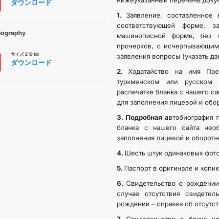
нижеуказанный перечень доку
ダウンロード
1.
Заявление, составленное
FOLLOW US ON INSTAGRAM
соответствующей форме, з
iography
машинописной форме, без с
прочерков, с исчерпывающим
INVEST TO TURKMENISTAN! PROJECTS AND USEFUL INFORMATIO
サイズ 219 kb
заявления вопросы (указать да
ダウンロード
2.
Ходатайство на имя Пре
туркменском или русском 
распечатке бланка с нашего с
для заполнения лицевой и обор
3.
Подробная а
втобиография 
бланка с нашего сайта нео
заполнения лицевой и оборотн
4.
Шесть штук одинаковых фот
5.
Паспорт в оригинале и копию
6.
Свидетельство о рождении
случае отсутствия свидете
рождении – справка об отсутст