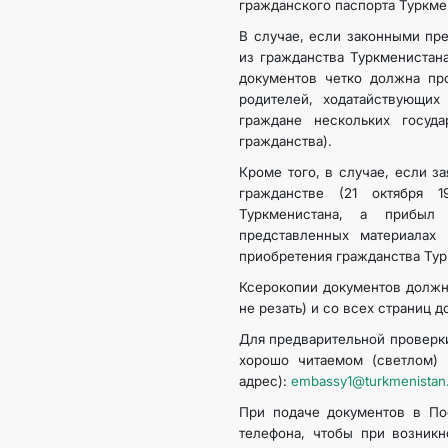
гражданского паспорта Туркме
В случае, если законными пр
из гражданства Туркменистан
документов четко должна пр
родителей, ходатайствующих
граждане нескольких госу
гражданства).
Кроме того, в случае, если за
гражданстве (21 октября 
Туркменистана, а прибыл
представленных материалах
приобретения гражданства Тур
Ксерокопии документов должн
не резать) и со всех страниц 
Для предварительной проверки
хорошо читаемом (светлом) в
адрес):
embassy1@turkmenistan.
При подаче документов в По
телефона, чтобы при возник