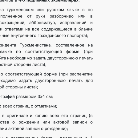
ментов в
4-х подлинных экземплярах
:
 на туркменском или русском языке в по
аполненное от руки разборчиво или в
окращений, аббревиатур, исправлений и
и ответами на все содержащиеся в бланке
N
нные внутреннего гражданского паспорта);
зидента Туркменистана, составленное на
языке по соответствующей форме (при
айта необходимо задать двустороннюю печать
отной стороны листа);
по соответствующей форме (при распечатке
бходимо задать двустороннюю печать для
ой стороны листа);
ографий размером 3х4 см;
 всех страниц с отметками;
 в оригинале и копию всех его страниц (в
льства о рождении или актовой записи о
вии актовой записи о рождении);