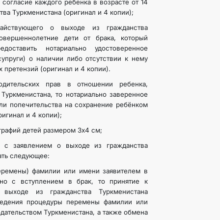
 согласие каждого ребенка в возрасте от 14
ства Туркменистана (оригинал и 4 копии);
тайствующего о выходе из гражданства
овершеннолетние дети от брака, который
едоставить нотариально удостоверенное
супруги) о наличии либо отсутствии к нему
х претензий (оригинал и 4 копии).
одительских прав в отношении ребенка,
Туркменистана, то нотариально заверенное
или попечительства на сохранение ребёнком
игинал и 4 копии);
графий детей размером 3х4 см;
с заявлением о выходе из гражданства
ать следующее:
еремены) фамилии или имени заявителем в
но с вступлением в брак, то принятие к
 выходе из гражданства Туркменистана
ведения процедуры перемены фамилии или
одательством Туркменистана, а также обмена