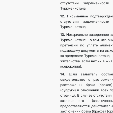
отсутствии задолженности
Туркменистана;
12.
Письменное подтверждени
отсутствии задолженности
Туркменистана;
13. Н
отариально заверенное з
Туркменистане – о том, что он
претензий по уплате алимент
подающему документы на выхо
за пределами Туркменистана, 
жительства, если нет их в жив
ксерокопии);
14.
Если заявитель состо
свидетельство о расторжен
расторжении брака (браков
(супруги) в отношении всех п
страниц). В случае отсутствия
заключенного (заключен
предоставляются действитель
заключении брака (браков) (ор