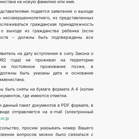
нистана на новую фамилию или имя.
едставителями подается заявление о выходе
а несовершеннолетнего, из представленных
ослеживаться гражданская принадлежность
 о выходе из гражданства ребенка (если
дарств – должны быть подтверждены все
явитель на дату вступления в силу Закона о
1992 года) не проживал на территории
 на постоянное проживание позже, в
 должны быть указаны дата и основание
кменистана.
ы быть сняты на бумаге формата А 4 (копии
документов, где имеются отметки.
 данный пакет документов в PDF формате, в
иде отправляется на e-mail (электронный
or.jp
сольство, просим указывать номер Вашего
новении вопросов можно было связаться с