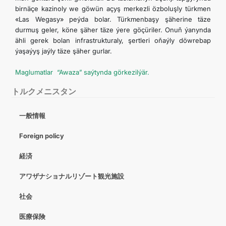
birnäçe kazinoly we göwün açyş merkezli özboluşly türkmen
«Las Wegasy» peýda bolar. Türkmenbaşy şäherine täze
durmuş geler, köne şäher täze ýere göçüriler. Onuň ýanynda
ähli gerek bolan infrastrukturaly, şertleri oňaýly döwrebap
ýaşaýyş jaýly täze şäher gurlar.
Maglumatlar “Awaza” saýtynda görkezilýär.
トルクメニスタン
一般情報
Foreign policy
経済
アワザナショナルリゾート観光施設
社会
医療保険