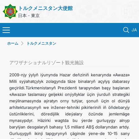
トルクメニスタン大使館
日本 - 東京
JA
ホーム
トルクメニスタン
ホーム
ニュース
アワザナショナルリゾート観光施設
2009-njy ýylyň iýunynda Hazar deňziniň kenarynda «Awaza»
トルクメニスタン
Milli syýahatçylyk zolagynda täze binalaryň açylyş dabarasy
geçirildi.Türkmenistanyň Prezidenti tarapyndan başy başlanan
«Awaza» taslamasy geljekki onýyllyklar üçin ýurduň strategiki
領事サービス
meýilnamasynda aýratyn orny tutýar, şonuň üçin ol dünýä
arhitekturasynyň we inžener-tehniki pikirleriniň iň öňdebaryjy
外務省
üstünliklerini, döredijilik ideýalary özünde jemlemäge
mynasypdyr. Häzirki wagtda bu ýerde gurluşygy alnyp
barylýan desgalaryň bahasy 1,5 milliard ABŞ dollaryndan artdy.
連絡先
Gurluşygyň ikinji tapgyrynyň çäginde ýene-de 10-15 sany