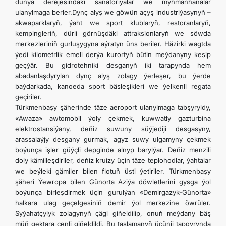
dünýä derejesindäki sanatoriýalar we myhmanhanalar
FOLLOW US ON INSTAGRAM
ulanylmaga berler.
Dynç alyş we göwün açyş industriýasynyň –
akwaparklaryň, ýaht we sport klublaryň, restoranlaryň,
kempingleriň, dürli görnüşdäki attraksionlaryň we söwda
INVEST TO TURKMENISTAN! PROJECTS AND USEFUL
merkezleriniň gurluşygyna aýratyn üns beriler. Häzirki wagtda
ýedi kilometrlik emeli derýa kurortyň bütin meýdanyny kesip
geçýär. Bu gidrotehniki desganyň iki tarapynda hem
INFORMATION
abadanlaşdyrylan dynç alyş zolagy ýerleşer, bu ýerde
baýdarkada, kanoeda sport bäsleşikleri we ýelkenli regata
geçiriler.
Türkmenbaşy şäherinde täze aeroport ulanylmaga tabşyryldy,
«Awaza» awtomobil ýoly çekmek, kuwwatly gazturbina
elektrostansiýany, deňiz suwuny süýjediji desgasyny,
arassalaýjy desgany gurmak, agyz suwy ulgamyny çekmek
boýunça işler güýçli depginde alnyp barylýar. Deňiz menzili
doly kämilleşdiriler, deňiz kruizy üçin täze teplohodlar, ýahtalar
we beýleki gämiler bilen flotuň üsti ýetiriler. Türkmenbaşy
şäheri Ýewropa bilen Günorta Aziýa döwletlerini gysga ýol
boýunça birleşdirmek üçin gurulýan «Demirgazyk-Günorta»
halkara ulag geçelgesiniň demir ýol merkezine öwrüler.
Syýahatçylyk zolagynyň çägi giňeldilip, onuň meýdany bäş
müň gektara çenli giňeldildi. Bu taslamanyň üçünji tapgyrynda