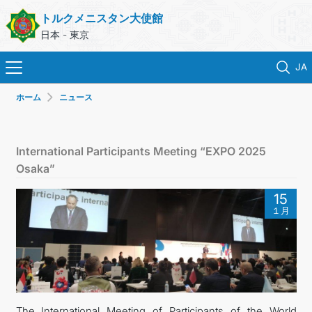
トルクメニスタン大使館
日本 - 東京
JA
ホーム
ニュース
ホーム
ニュース
International Participants Meeting “EXPO 2025
Osaka”
トルクメニスタン
15
１月
領事サービス
外務省
連絡先
The International Meeting of Participants of the World