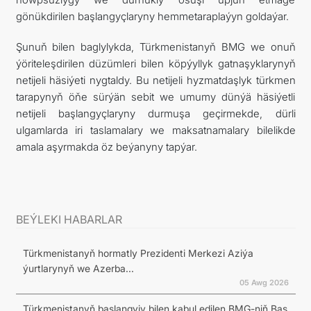
gönükdirilen başlangyçlaryny hemmetaraplaýyn goldaýar.
Şunuň bilen baglylykda, Türkmenistanyň BMG we onuň
ýöriteleşdirilen düzümleri bilen köpýyllyk gatnaşyklarynyň
netijeli häsiýeti nygtaldy. Bu netijeli hyzmatdaşlyk türkmen
tarapynyň öňe sürýän sebit we umumy dünýä häsiýetli
netijeli başlangyçlaryny durmuşa geçirmekde, dürli
ulgamlarda iri taslamalary we maksatnamalary bilelikde
amala aşyrmakda öz beýanyny tapýar.
BEÝLEKI HABARLAR
Türkmenistanyň hormatly Prezidenti Merkezi Aziýa
ýurtlarynyň we Azerba...
05 Awg 2026
Türkmenistanyň başlangyjy bilen kabul edilen BMG-niň Baş