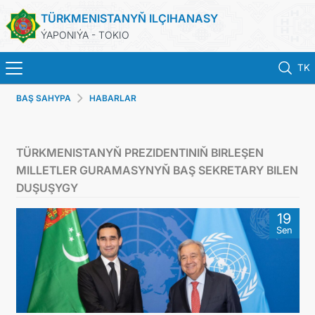
TÜRKMENISTANYŇ ILÇIHANASY
ÝAPONIÝA - TOKIO
TK
BAŞ SAHYPA
HABARLAR
BAŞ SAHYPA
HABARLAR
TÜRKMENISTANYŇ PREZIDENTINIŇ BIRLEŞEN
MILLETLER GURAMASYNYŇ BAŞ SEKRETARY BILEN
TÜRKMENISTAN
DUŞUŞYGY
19
KONSULLYK HYZMATLARY
Sen
DIM
ARAGATNAŞYK