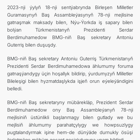
2023-nji ýylyň 18-nji sentýabrynda Birleşen Milletler
FOLLOW US ON INSTAGRAM
Guramasynyň Baş Assambleýasynyň 78-nji mejlisine
gatnaşmak maksady bilen, Nýu-Ýorkda iş sapary bilen
INVEST TO TURKMENISTAN! PROJECTS AND USEFUL
bolýan Türkmenistanyň Prezidenti Serdar
Berdimuhamedow BMG-niň Baş sekretary Antoniu
INFORMATION
Guterriş bilen duşuşdy.
BMG-niň Baş sekretary Antoniu Guterriş Türkmenistanyň
Prezidenti Serdar Berdimuhamedowa ählumumy foruma
gatnaşýandygy üçin hoşallyk bildirip, ýurdumyzyň Milletler
Bileleşigi bilen hyzmatdaşlykda işjeň orun eýeleýändigini
belledi.
BMG-niň Baş sekretaryny mübärekläp, Prezident Serdar
Berdimuhamedow ony Baş Assambleýanyň 78-nji
mejlisiniň üstünlikli başlanmagy bilen gutlady we bu
mejlisiň ählumumy parahatçylygy we howpsuzlygy
pugtalandyrmak işine hem-de dünýäde durnukly ösüşi
ilerletmäge möhüm goşant goşjakdygyna ynam bildirdi.