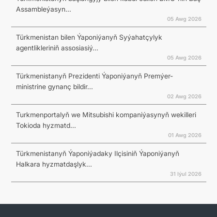
Assambleýasyn...
05 Awg 2026
Türkmenistan bilen Ýaponiýanyň Syýahatçylyk
agentlikleriniň assosiasiý...
05 Awg 2026
Türkmenistanyň Prezidenti Ýaponiýanyň Premýer-
ministrine gynanç bildir...
02 Awg 2026
Turkmenportalyň we Mitsubishi kompaniýasynyň wekilleri
Tokioda hyzmatd...
01 Awg 2026
Türkmenistanyň Ýaponiýadaky Ilçisiniň Ýaponiýanyň
Halkara hyzmatdaşlyk...
31 Iýul 2026