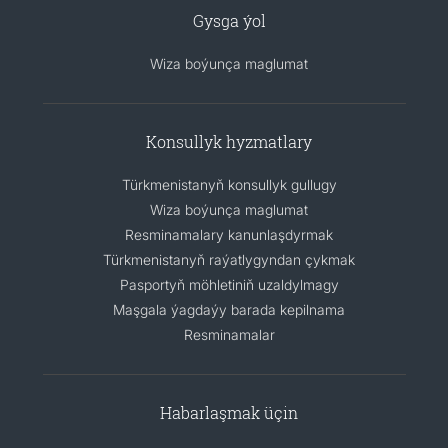
Gysga ýol
Wiza boýunça maglumat
Konsullyk hyzmatlary
Türkmenistanyň konsullyk gullugy
Wiza boýunça maglumat
Resminamalary kanunlaşdyrmak
Türkmenistanyň raýatlygyndan çykmak
Pasportyň möhletiniň uzaldylmagy
Maşgala ýagdaýy barada kepilnama
Resminamalar
Habarlaşmak üçin