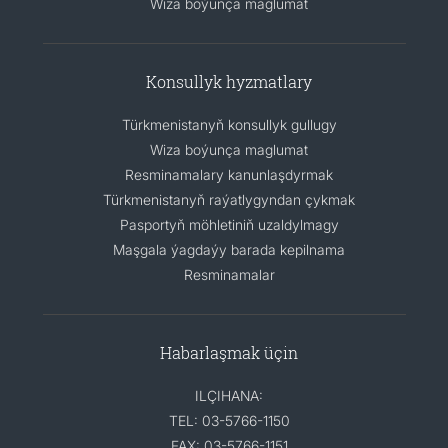
Wiza boýunça maglumat
Konsullyk hyzmatlary
Türkmenistanyň konsullyk gullugy
Wiza boýunça maglumat
Resminamalary kanunlaşdyrmak
Türkmenistanyň raýatlygyndan çykmak
Pasportyň möhletiniň uzaldylmagy
Maşgala ýagdaýy barada kepilnama
Resminamalar
Habarlaşmak üçin
ILÇIHANA:
TEL: 03-5766-1150
FAX: 03-5766-1151