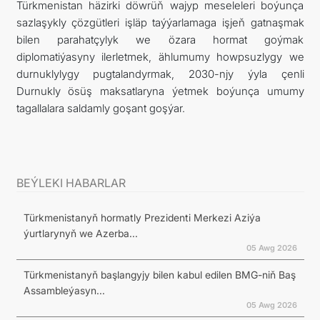
Türkmenistan häzirki döwrüň wajyp meseleleri boýunça
sazlaşykly çözgütleri işläp taýýarlamaga işjeň gatnaşmak
bilen parahatçylyk we özara hormat goýmak
diplomatiýasyny ilerletmek, ählumumy howpsuzlygy we
durnuklylygy pugtalandyrmak, 2030-njy ýyla çenli
Durnukly ösüş maksatlaryna ýetmek boýunça umumy
tagallalara saldamly goşant goşýar.
BEÝLEKI HABARLAR
Türkmenistanyň hormatly Prezidenti Merkezi Aziýa
ýurtlarynyň we Azerba...
05 Awg 2026
Türkmenistanyň başlangyjy bilen kabul edilen BMG-niň Baş
Assambleýasyn...
05 Awg 2026