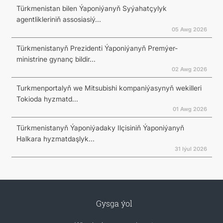
Türkmenistan bilen Ýaponiýanyň Syýahatçylyk
agentlikleriniň assosiasiý...
05 Awg 2026
Türkmenistanyň Prezidenti Ýaponiýanyň Premýer-
ministrine gynanç bildir...
02 Awg 2026
Turkmenportalyň we Mitsubishi kompaniýasynyň wekilleri
Tokioda hyzmatd...
01 Awg 2026
Türkmenistanyň Ýaponiýadaky Ilçisiniň Ýaponiýanyň
Halkara hyzmatdaşlyk...
31 Iýul 2026
Gysga ýol