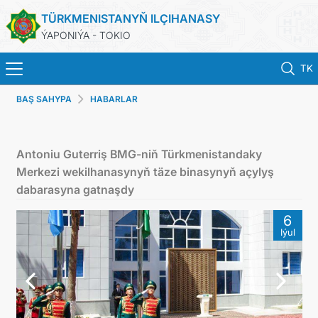
TÜRKMENISTANYŇ ILÇIHANASY
ÝAPONIÝA - TOKIO
TK
BAŞ SAHYPA
HABARLAR
BAŞ SAHYPA
HABARLAR
Antoniu Guterriş BMG-niň Türkmenistandaky
Merkezi wekilhanasynyň täze binasynyň açylyş
TÜRKMENISTAN
dabarasyna gatnaşdy
6
KONSULLYK HYZMATLARY
Iýul
DIM
ARAGATNAŞYK