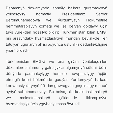
Dabaranyň dowamynda abraýly halkara guramasynyň
ýolbaşçysy hormatly Prezidentimiz Serdar
Berdimuhamedowa we ýurdumyzyň Hökümetine
hemmetaraplaýyn kömegi we işe berýän goldawy üçin
tüýs ýürekden hoşallyk bildirip, Türkmenistan bilen BMG-
niň arasyndaky hyzmatdaşlygyň mundan beýläk-de ileri
tutulýan ugurlaryň ählisi boýunça üstünlikli ösdüriljekdigine
ynam bildirdi.
Türkmenistan BMG-ä we oňa girýän ýöriteleşdirilen
düzümlere ählumumy gatnaşyklar ulgamynyň sütüni, bütin
dünýäde parahatçylygy hem-de howpsuzlygy üpjün
etmegiň kepili hökmünde garaýar. Ýurdumyzyň halkara
konwensiýalarynyň 90-dan gowragyna goşulmagy munuň
aýdyň subutnamasydyr. Bu bolsa, bilelikdäki taslamalaryň
we maksatnamalaryň çäklerinde ikitaraplaýyn
hyzmatdaşlyk üçin ygtybarly esasa öwrüldi.