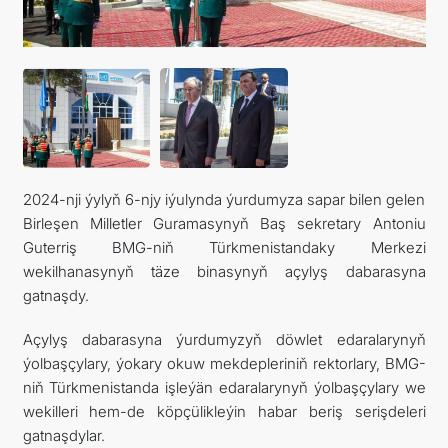
FOLLOW US ON INSTAGRAM
INVEST TO TURKMENISTAN! PROJECTS AND USEFUL
INFORMATION
2024-nji ýylyň 6-njy iýulynda ýurdumyza sapar bilen gelen
Birleşen Milletler Guramasynyň Baş sekretary Antoniu
Guterriş BMG-niň Türkmenistandaky Merkezi
wekilhanasynyň täze binasynyň açylyş dabarasyna
gatnaşdy.
Açylyş dabarasyna ýurdumyzyň döwlet edaralarynyň
ýolbaşçylary, ýokary okuw mekdepleriniň rektorlary, BMG-
niň Türkmenistanda işleýän edaralarynyň ýolbaşçylary we
wekilleri hem-de köpçülikleýin habar beriş serişdeleri
gatnaşdylar.