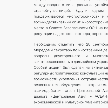
международного мира, развития, устой
страной-участницей. Будучи одни
придерживаются многосторонности и 
восьмидесятилетний опыт многосторонне
место в Совете Безопасности ООН на пе
репутации надежного партнера, первопро
Необходимо отметить, что 28 сентябр
Мередов и секретарь по иностранным де
вопросы двустороннего и многост
заинтересованность в дальнейшем укреп
Особый акцент был сделан на активиза
регулярных политических консультаций н
возможности укрепления сотрудничества
основных тем обсуждения на встрече ст
взаимодействия стран Центральной Аз
диалога «Центральная Азия – АСЕАН»
экономической и культурно-гуманитарной