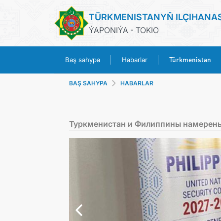
TÜRKMENISTANYŇ ILÇIHANA
ÝAPONIÝA - TOKIO
Türkmenistan
Baş sahypa
Habarlar
BAŞ SAHYPA
HABARLAR
Туркменистан и Филиппины намерены