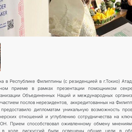
FOLLOW US ON INSTAGRAM
INVEST TO TURKMENISTAN! PROJECTS AND USEFUL INFORMATIO
на в Республике Филиппины (с резиденцией в г.Токио) Ата
ьном приеме в рамках презентации помощником секре
ганизации Объединенных Наций и международных организ
 участием послов нерезидентов, аккредитованных на Филип
е предоставило дипломатам уникальную возможность про
нерских отношений и углублению сотрудничества на клю
ООН. Прием способствовал оживленному обмену мнениям
а, в ходе дискуссий были освещены общие цели в обл