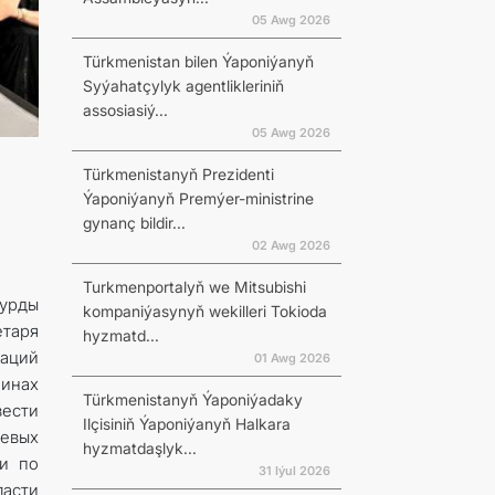
05 Awg 2026
Türkmenistan bilen Ýaponiýanyň
Syýahatçylyk agentlikleriniň
assosiasiý...
N
05 Awg 2026
Türkmenistanyň Prezidenti
Ýaponiýanyň Premýer-ministrine
gynanç bildir...
02 Awg 2026
Turkmenportalyň we Mitsubishi
дурды
kompaniýasynyň wekilleri Tokioda
таря
hyzmatd...
аций
01 Awg 2026
пинах
Türkmenistanyň Ýaponiýadaky
вести
Ilçisiniň Ýaponiýanyň Halkara
чевых
hyzmatdaşlyk...
и по
31 Iýul 2026
асти