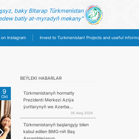
şsyz, baky Bitarap Türkmenistan
dew batly at-myradyň mekany"
 on Instagram
Invest to Turkmenistan! Projects and useful informa
BEÝLEKI HABARLAR
9
Türkmenistanyň hormatly
Okt
Prezidenti Merkezi Aziýa
ýurtlarynyň we Azerba...
05 Awg 2026
Türkmenistanyň başlangyjy bilen
kabul edilen BMG-niň Baş
Assambleýasyn...