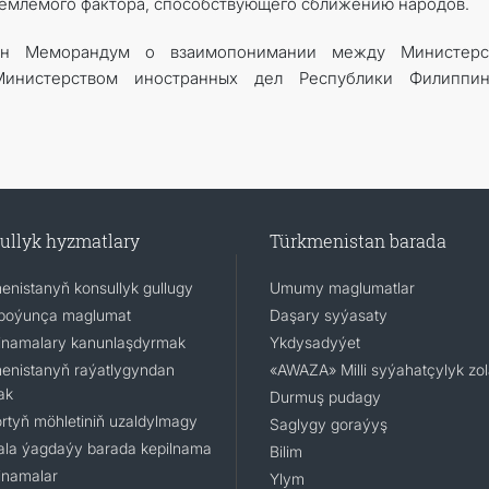
ъемлемого фактора, способствующего сближению народов.
ан Меморандум о взаимопонимании между Министерс
Министерством иностранных дел Республики Филиппи
ullyk hyzmatlary
Türkmenistan barada
enistanyň konsullyk gullugy
Umumy maglumatlar
boýunça maglumat
Daşary syýasaty
namalary kanunlaşdyrmak
Ykdysadyýet
enistanyň raýatlygyndan
«AWAZA» Milli syýahatçylyk zo
ak
Durmuş pudagy
rtyň möhletiniň uzaldylmagy
Saglygy goraýyş
la ýagdaýy barada kepilnama
Bilim
namalar
Ylym