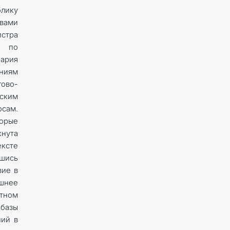
блику
вами
стра
я по
Мария
ениям
гово-
ским
сам.
орые
кнута
ексте
шись
вие в
ешнее
тном
 базы
ний в