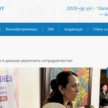
SY
2026-njy ýyl - "Gara
— be
Konsullyk hyzmatlary
DIM
Aragatnaşyk
Follow us
BAŞ SAHYPA
HABARLAR
 и дальше укреплять сотрудничество
TÜRKMENISTAN
KONSULLYK HYZMATLARY
DIM
ARAGATNAŞYK