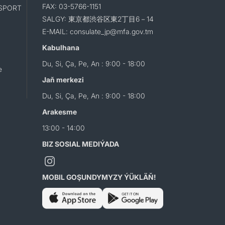
FAX: 03-5766-1151
SPORT
SALGY: 東京都渋谷区東2丁目6－14
E-MAIL: consulate_jp@mfa.gov.tm
Kabulhana
Du, Si, Ça, Pe, An : 9:00 - 18:00
e
Jaň merkezi
Du, Si, Ça, Pe, An : 9:00 - 18:00
Arakesme
13:00 - 14:00
BIZ SOSIAL MEDIÝADA
MOBIL GOŞUNDYMYZY ÝÜKLÄŇ!