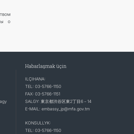
твом
ны о
Habarlaşmak üçin
ILÇIHANA:
TEL: 03-5766-1150
FAX: 03-5766-1151
lagy
SALGY: 東京都渋谷区東2丁目6－14
E-MAIL: embassy_jp@mfa.gov.tm
KONSULLYK:
TEL: 03-5766-1150