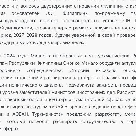
чивости и вопросы двусторонних отношений Филиппин с к
м из основателей ООН, Филиппины по-прежнему тв
международного порядка, основанного на уставе ООН. 
й дипломатии, страна теперь стремится получить непосто
риод 2027–2028 годов, будучи уверенной в своей провер
ходца и миротворца в мировых делах.
я 2024 года Министр иностранных дел Туркменистана Р
лам Республики Филиппины Энрике Манало обсудили актуа
ороннего сотрудничества. Стороны выразили обою
лении отношений и расширении партнерства в различных сф
ции политического диалога. Подчеркнута важность прове
а уровне заместителей министров иностранных дел. Рассмо
 в экономической и культурно-гуманитарной сферах. Одн
ала инициатива туркменской стороны о создании нового фо
ии и АСЕАН. Туркменистан предложил разработать меха
, который позволит расширить сотрудничество в торг
 сферах.