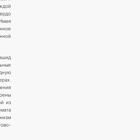
аждой
ердо
Имея
янное
енной
ашид
льные
дную
ерах.
дения
трены
ой из
рмата
низм
ово-