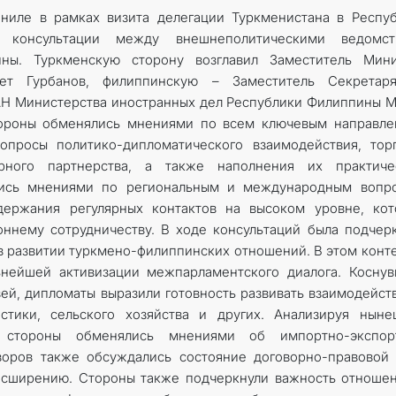
аниле в рамках визита делегации Туркменистана в Респу
е консультации между внешнеполитическими ведомст
ны. Туркменскую сторону возглавил Заместитель Мини
ет Гурбанов, филиппинскую – Заместитель Секретар
Н Министерства иностранных дел Республики Филиппины 
 стороны обменялись мнениями по всем ключевым направл
опросы политико-дипломатического взаимодействия, тор
арного партнерства, а также наполнения их практиче
ись мнениями по региональным и международным вопро
ержания регулярных контактов на высоком уровне, кот
ннему сотрудничеству. В ходе консультаций была подчер
в развитии туркмено-филиппинских отношений. В этом конт
нейшей активизации межпарламентского диалога. Коснув
ей, дипломаты выразили готовность развивать взаимодейст
истики, сельского хозяйства и других. Анализируя нын
а, стороны обменялись мнениями об импортно-экспор
воров также обсуждались состояние договорно-правовой
асширению. Стороны также подчеркнули важность отноше