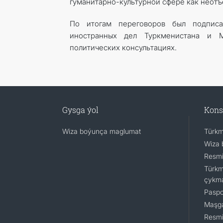
гуманитарно-культурной сфере как неот
По итогам переговоров был подпис
иностранных дел Туркменистана и 
политических консультациях.
Gysga ýol
Kons
Wiza boýunça maglumat
Türkm
Wiza 
Resmi
Türkm
çykm
Paspo
Maşga
Resmi