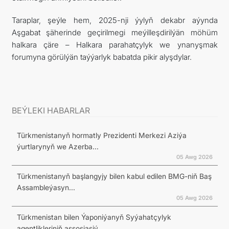
Taraplar, şeýle hem, 2025-nji ýylyň dekabr aýynda
Aşgabat şäherinde geçirilmegi meýilleşdirilýän möhüm
halkara çäre – Halkara parahatçylyk we ynanyşmak
forumyna görülýän taýýarlyk babatda pikir alyşdylar.
BEÝLEKI HABARLAR
Türkmenistanyň hormatly Prezidenti Merkezi Aziýa
ýurtlarynyň we Azerba...
05 Awg 2026
Türkmenistanyň başlangyjy bilen kabul edilen BMG-niň Baş
Assambleýasyn...
05 Awg 2026
Türkmenistan bilen Ýaponiýanyň Syýahatçylyk
agentlikleriniň assosiasiý...