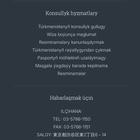
Konsullyk hyzmatlary
Türkmenistanyň konsullyk gullugy
Wiza boýunça maglumat
Resminamalary kanunlaşdyrmak
Türkmenistanyň raýatlygyndan çykmak
Pasportyň möhletiniň uzaldylmagy
Maşgala ýagdaýy barada kepilnama
Resminamalar
Habarlaşmak üçin
ILÇIHANA:
TEL: 03-5766-1150
FAX: 03-5766-1151
SALGY: 東京都渋谷区東2丁目6－14