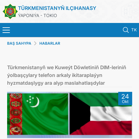
TÜRKMENISTANYŇ ILÇIHANASY
ÝAPONIÝA - TOKIO
TK
BAŞ SAHYPA
HABARLAR
BAŞ SAHYPA
HABARLAR
Türkmenistanyň we Kuweýt Döwletiniň DIM-leriniň
ýolbaşçylary telefon arkaly ikitaraplaýyn
TÜRKMENISTAN
hyzmatdaşlygy ara alyp maslahatlaşdylar
24
KONSULLYK HYZMATLARY
Okt
DIM
ARAGATNAŞYK