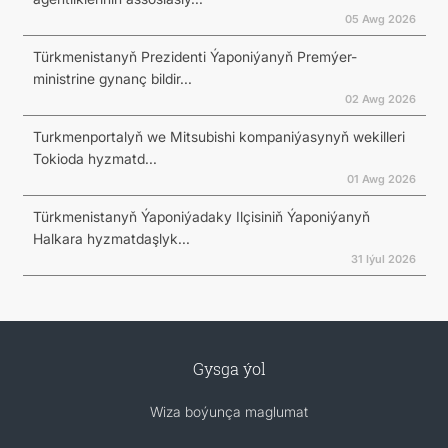
05 Awg 2026
Türkmenistanyň Prezidenti Ýaponiýanyň Premýer-
ministrine gynanç bildir...
02 Awg 2026
Turkmenportalyň we Mitsubishi kompaniýasynyň wekilleri
Tokioda hyzmatd...
01 Awg 2026
Türkmenistanyň Ýaponiýadaky Ilçisiniň Ýaponiýanyň
Halkara hyzmatdaşlyk...
31 Iýul 2026
Gysga ýol
Wiza boýunça maglumat