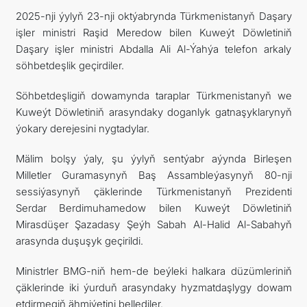
2025-nji ýylyň 23-nji oktýabrynda Türkmenistanyň Daşary
FOLLOW US ON INSTAGRAM
işler ministri Raşid Meredow bilen Kuweýt Döwletiniň
Daşary işler ministri Abdalla Ali Al-Ýahýa telefon arkaly
INVEST TO TURKMENISTAN! PROJECTS AND USEFUL
söhbetdeşlik geçirdiler.
INFORMATION
Söhbetdeşligiň dowamynda taraplar Türkmenistanyň we
Kuweýt Döwletiniň arasyndaky doganlyk gatnaşyklarynyň
ýokary derejesini nygtadylar.
Mälim bolşy ýaly, şu ýylyň sentýabr aýynda Birleşen
Milletler Guramasynyň Baş Assambleýasynyň 80-nji
sessiýasynyň çäklerinde Türkmenistanyň Prezidenti
Serdar Berdimuhamedow bilen Kuweýt Döwletiniň
Mirasdüşer Şazadasy Şeýh Sabah Al-Halid Al-Sabahyň
arasynda duşuşyk geçirildi.
Ministrler BMG-niň hem-de beýleki halkara düzümleriniň
çäklerinde iki ýurduň arasyndaky hyzmatdaşlygy dowam
etdirmegiň ähmiýetini bellediler.