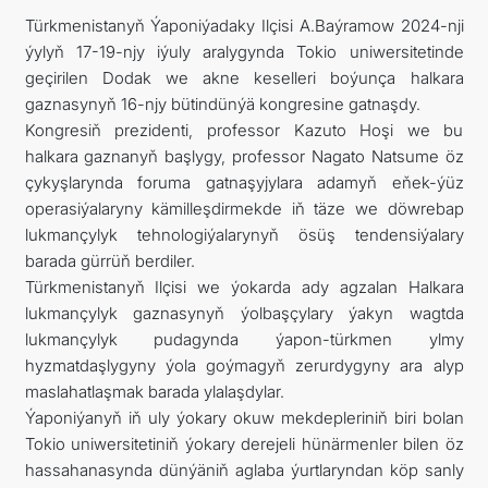
Türkmenistanyň Ýaponiýadaky Ilçisi A.Baýramow 2024-nji
FOLLOW US ON INSTAGRAM
ýylyň 17-19-njy iýuly aralygynda Tokio uniwersitetinde
geçirilen Dodak we akne keselleri boýunça halkara
INVEST TO TURKMENISTAN! PROJECTS AND USEFUL
gaznasynyň 16-njy bütindünýä kongresine gatnaşdy.
Kongresiň prezidenti, professor Kazuto Hoşi we bu
INFORMATION
halkara gaznanyň başlygy, professor Nagato Natsume öz
çykyşlarynda foruma gatnaşyjylara adamyň eňek-ýüz
operasiýalaryny kämilleşdirmekde iň täze we döwrebap
lukmançylyk tehnologiýalarynyň ösüş tendensiýalary
barada gürrüň berdiler.
Türkmenistanyň Ilçisi we ýokarda ady agzalan Halkara
lukmançylyk gaznasynyň ýolbaşçylary ýakyn wagtda
lukmançylyk pudagynda ýapon-türkmen ylmy
hyzmatdaşlygyny ýola goýmagyň zerurdygyny ara alyp
maslahatlaşmak barada ylalaşdylar.
Ýaponiýanyň iň uly ýokary okuw mekdepleriniň biri bolan
Tokio uniwersitetiniň ýokary derejeli hünärmenler bilen öz
hassahanasynda dünýäniň aglaba ýurtlaryndan köp sanly