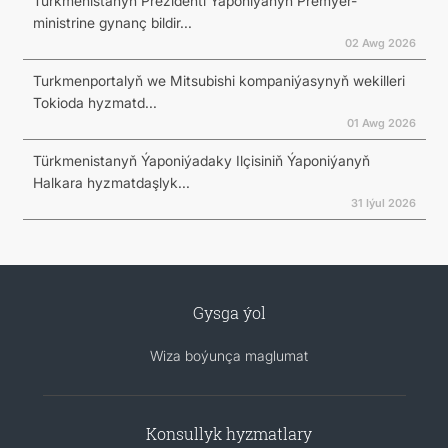
Türkmenistanyň Prezidenti Ýaponiýanyň Premýer-
ministrine gynanç bildir...
02 Awg 2026
Turkmenportalyň we Mitsubishi kompaniýasynyň wekilleri
Tokioda hyzmatd...
01 Awg 2026
Türkmenistanyň Ýaponiýadaky Ilçisiniň Ýaponiýanyň
Halkara hyzmatdaşlyk...
31 Iýul 2026
Gysga ýol
Wiza boýunça maglumat
Konsullyk hyzmatlary