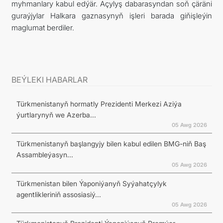
myhmanlary kabul edýär. Açylyş dabarasyndan soň çäräni
guraýjylar Halkara gaznasynyň işleri barada giňişleýin
maglumat berdiler.
BEÝLEKI HABARLAR
Türkmenistanyň hormatly Prezidenti Merkezi Aziýa
ýurtlarynyň we Azerba...
05 Awg 2026
Türkmenistanyň başlangyjy bilen kabul edilen BMG-niň Baş
Assambleýasyn...
05 Awg 2026
Türkmenistan bilen Ýaponiýanyň Syýahatçylyk
agentlikleriniň assosiasiý...
05 Awg 2026