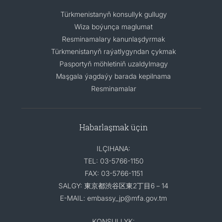
Türkmenistanyň konsullyk gullugy
Wiza boýunça maglumat
Resminamalary kanunlaşdyrmak
Türkmenistanyň raýatlygyndan çykmak
Pasportyň möhletiniň uzaldylmagy
Maşgala ýagdaýy barada kepilnama
Resminamalar
Habarlaşmak üçin
ILÇIHANA:
TEL: 03-5766-1150
FAX: 03-5766-1151
SALGY: 東京都渋谷区東2丁目6－14
E-MAIL: embassy_jp@mfa.gov.tm
KONSULLYK: