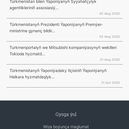
Türkmenistan bilen Ýaponiýanyň Syýahatçylyk
agentlikleriniň assosiasiý...
05 Awg 2026
Türkmenistanyň Prezidenti Ýaponiýanyň Premýer-
ministrine gynanç bildir...
02 Awg 2026
Turkmenportalyň we Mitsubishi kompaniýasynyň wekilleri
Tokioda hyzmatd...
01 Awg 2026
Türkmenistanyň Ýaponiýadaky Ilçisiniň Ýaponiýanyň
Halkara hyzmatdaşlyk...
31 Iýul 2026
Gysga ýol
Wiza boýunça maglumat