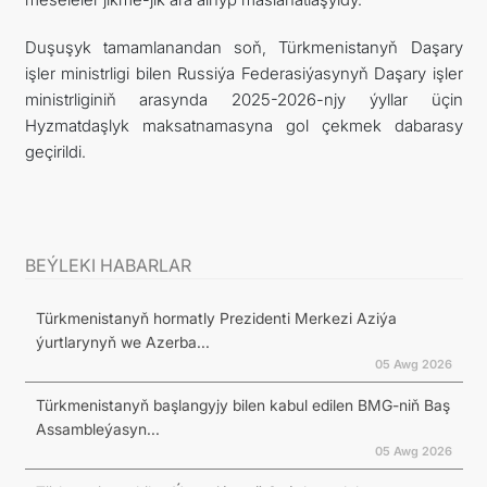
Duşuşyk tamamlanandan soň, Türkmenistanyň Daşary
işler ministrligi bilen Russiýa Federasiýasynyň Daşary işler
ministrliginiň arasynda 2025-2026-njy ýyllar üçin
Hyzmatdaşlyk maksatnamasyna gol çekmek dabarasy
geçirildi.
BEÝLEKI HABARLAR
Türkmenistanyň hormatly Prezidenti Merkezi Aziýa
ýurtlarynyň we Azerba...
05 Awg 2026
Türkmenistanyň başlangyjy bilen kabul edilen BMG-niň Baş
Assambleýasyn...
05 Awg 2026