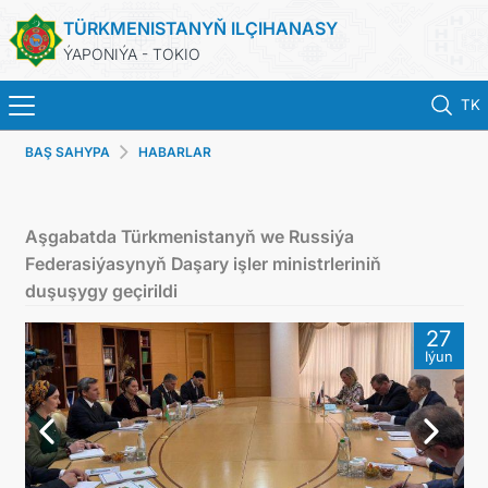
TÜRKMENISTANYŇ ILÇIHANASY
ÝAPONIÝA - TOKIO
TK
BAŞ SAHYPA
HABARLAR
BAŞ SAHYPA
HABARLAR
Aşgabatda Türkmenistanyň we Russiýa
Federasiýasynyň Daşary işler ministrleriniň
TÜRKMENISTAN
duşuşygy geçirildi
27
KONSULLYK HYZMATLARY
Iýun
DIM
ARAGATNAŞYK