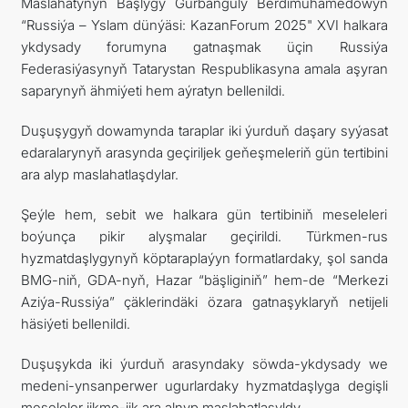
Maslahatynyň Başlygy Gurbanguly Berdimuhamedowyň
“Russiýa – Yslam dünýäsi: KazanForum 2025" XVI halkara
ykdysady forumyna gatnaşmak üçin Russiýa
Federasiýasynyň Tatarystan Respublikasyna amala aşyran
saparynyň ähmiýeti hem aýratyn bellenildi.
Duşuşygyň dowamynda taraplar iki ýurduň daşary syýasat
edaralarynyň arasynda geçiriljek geňeşmeleriň gün tertibini
ara alyp maslahatlaşdylar.
Şeýle hem, sebit we halkara gün tertibiniň meseleleri
boýunça pikir alyşmalar geçirildi. Türkmen-rus
hyzmatdaşlygynyň köptaraplaýyn formatlardaky, şol sanda
BMG-niň, GDA-nyň, Hazar “bäşliginiň” hem-de “Merkezi
Aziýa-Russiýa” çäklerindäki özara gatnaşyklaryň netijeli
häsiýeti bellenildi.
Duşuşykda iki ýurduň arasyndaky söwda-ykdysady we
medeni-ynsanperwer ugurlardaky hyzmatdaşlyga degişli
meseleler jikme-jik ara alnyp maslahatlaşyldy.