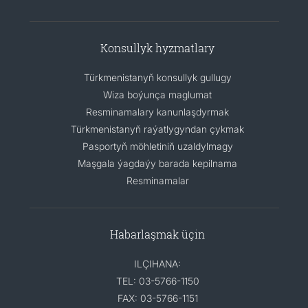
Konsullyk hyzmatlary
Türkmenistanyň konsullyk gullugy
Wiza boýunça maglumat
Resminamalary kanunlaşdyrmak
Türkmenistanyň raýatlygyndan çykmak
Pasportyň möhletiniň uzaldylmagy
Maşgala ýagdaýy barada kepilnama
Resminamalar
Habarlaşmak üçin
ILÇIHANA:
TEL: 03-5766-1150
FAX: 03-5766-1151