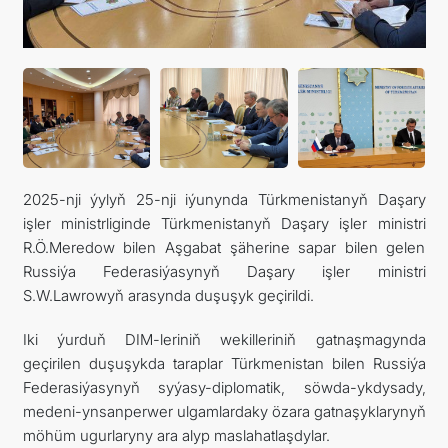
FOLLOW US ON INSTAGRAM
INVEST TO TURKMENISTAN! PROJECTS AND USEFUL
INFORMATION
2025-nji ýylyň 25-nji iýunynda Türkmenistanyň Daşary
işler ministrliginde Türkmenistanyň Daşary işler ministri
R.Ö.Meredow bilen Aşgabat şäherine sapar bilen gelen
Russiýa Federasiýasynyň Daşary işler ministri
S.W.Lawrowyň arasynda duşuşyk geçirildi.
Iki ýurduň DIM-leriniň wekilleriniň gatnaşmagynda
geçirilen duşuşykda taraplar Türkmenistan bilen Russiýa
Federasiýasynyň syýasy-diplomatik, söwda-ykdysady,
medeni-ynsanperwer ulgamlardaky özara gatnaşyklarynyň
möhüm ugurlaryny ara alyp maslahatlaşdylar.