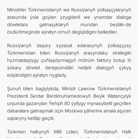
Ministrler Türkmenistanyň we Russiýanyň ýolbaşçylarynyň
arasynda ýola goýlan yzygiderli we ynamdar dialoga
döwletara gatnaşyklaryň mundan beýläk-de
ösdürilmeginde aýratyn ornuň degişlidigini bellediler.
Russiýanyň daşary syýasat edarasynyň ýolbaşçysy
Türkmenistan bilen Russiýanyň arasyndaky strategiki
hyzmatdaşlygy çuňlaşdyrmagyň möhüm faktory bolup iň
ýokary döwlet derejesindäki netijeli dialogyň çykyş
edýändigini aýratyn nygtady.
Şunuň bilen baglylykda, Ministr Lawrow Türkmenistanyň
Prezidenti Serdar Berdimuhamedowyň Beýik Watançylyk
urşunda gazanylan Ýeňşiň 80 ýyllygy mynasybetli geçirilen
dabaralara gatnaşmak üçin Moskwa şäherine amala aşyran
saparyny belläp geçdi.
Türkmen halkynyň Milli Lideri, Türkmenistanyň Halk