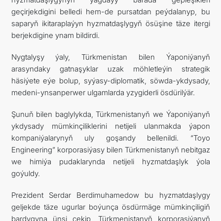
geçirjekdigini belledi hem-de pursatdan peýdalanyp, bu
saparyň ikitaraplaýyn hyzmatdaşlygyň ösüşine täze itergi
berjekdigine ynam bildirdi.
Nygtalyşy ýaly, Türkmenistan bilen Ýaponiýanyň
arasyndaky gatnaşyklar uzak möhletleýin strategik
häsiýete eýe bolup, syýasy-diplomatik, söwda-ykdysady,
medeni-ynsanperwer ulgamlarda yzygiderli ösdürilýär.
Şunuň bilen baglylykda, Türkmenistanyň we Ýaponiýanyň
ykdysady mümkinçiliklerini netijeli ulanmakda ýapon
kompaniýalarynyň uly goşandy bellenildi. “Toyo
Engineering” korporasiýasy bilen Türkmenistanyň nebitgaz
we himiýa pudaklarynda netijeli hyzmatdaşlyk ýola
goýuldy.
Prezident Serdar Berdimuhamedow bu hyzmatdaşlygy
geljekde täze ugurlar boýunça ösdürmäge mümkinçiligiň
bardygyna ünsi çekip, Türkmenistanyň korporasiýanyň