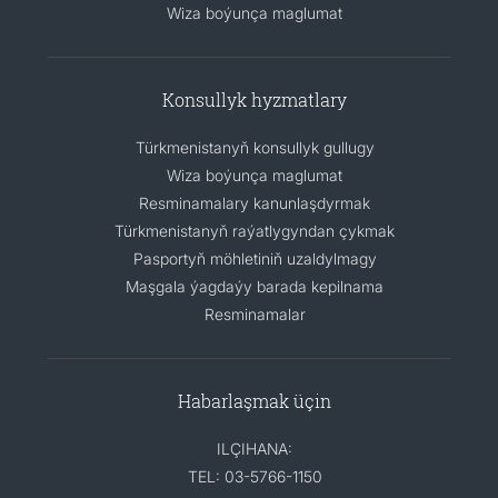
Wiza boýunça maglumat
Konsullyk hyzmatlary
Türkmenistanyň konsullyk gullugy
Wiza boýunça maglumat
Resminamalary kanunlaşdyrmak
Türkmenistanyň raýatlygyndan çykmak
Pasportyň möhletiniň uzaldylmagy
Maşgala ýagdaýy barada kepilnama
Resminamalar
Habarlaşmak üçin
ILÇIHANA:
TEL: 03-5766-1150