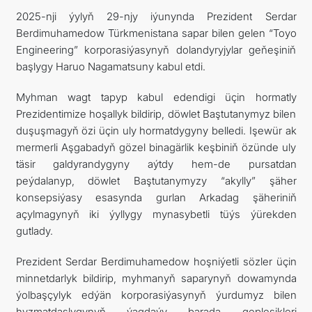
2025-nji ýylyň 29-njy iýunynda Prezident Serdar
FOLLOW US ON INSTAGRAM
Berdimuhamedow Türkmenistana sapar bilen gelen “Toyo
Engineering” korporasiýasynyň dolandyryjylar geňeşiniň
INVEST TO TURKMENISTAN! PROJECTS AND USEFUL
başlygy Haruo Nagamatsuny kabul etdi.
INFORMATION
Myhman wagt tapyp kabul edendigi üçin hormatly
Prezidentimize hoşallyk bildirip, döwlet Baştutanymyz bilen
duşuşmagyň özi üçin uly hormatdygyny belledi. Işewür ak
mermerli Aşgabadyň gözel binagärlik keşbiniň özünde uly
täsir galdyrandygyny aýtdy hem-de pursatdan
peýdalanyp, döwlet Baştutanymyzy “akylly” şäher
konsepsiýasy esasynda gurlan Arkadag şäheriniň
açylmagynyň iki ýyllygy mynasybetli tüýs ýürekden
gutlady.
Prezident Serdar Berdimuhamedow hoşniýetli sözler üçin
minnetdarlyk bildirip, myhmanyň saparynyň dowamynda
ýolbaşçylyk edýän korporasiýasynyň ýurdumyz bilen
hyzmatdaşlygynyň ýagdaýy barada gepleşikleri