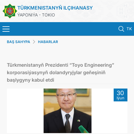
TÜRKMENISTANYŇ ILÇIHANASY
ÝAPONIÝA - TOKIO
TK
BAŞ SAHYPA
HABARLAR
BAŞ SAHYPA
HABARLAR
Türkmenistanyň Prezidenti “Toyo Engineering”
korporasiýasynyň dolandyryjylar geňeşiniň
TÜRKMENISTAN
başlygyny kabul etdi
30
KONSULLYK HYZMATLARY
Iýun
DIM
ARAGATNAŞYK