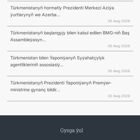
Türkmenistanyň hormatly Prezidenti Merkezi Aziýa
ýurtlarynyň we Azerba...
05 Awg 2026
Türkmenistanyň başlangyjy bilen kabul edilen BMG-niň Baş
Assambleýasyn...
05 Awg 2026
Türkmenistan bilen Ýaponiýanyň Syýahatçylyk
agentlikleriniň assosiasiý...
05 Awg 2026
Türkmenistanyň Prezidenti Ýaponiýanyň Premýer-
ministrine gynanç bildir...
02 Awg 2026
Gysga ýol