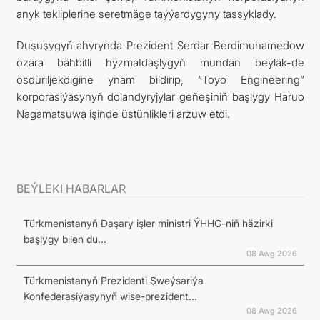
anyk tekliplerine seretmäge taýýardygyny tassyklady.
Duşuşygyň ahyrynda Prezident Serdar Berdimuhamedow
özara bähbitli hyzmatdaşlygyň mundan beýläk-de
ösdüriljekdigine ynam bildirip, “Toyo Engineering”
korporasiýasynyň dolandyryjylar geňeşiniň başlygy Haruo
Nagamatsuwa işinde üstünlikleri arzuw etdi.
BEÝLEKI HABARLAR
Türkmenistanyň Daşary işler ministri ÝHHG-niň häzirki
başlygy bilen du...
08 Awg 2026
Türkmenistanyň Prezidenti Şweýsariýa
Konfederasiýasynyň wise-prezident...
08 Awg 2026