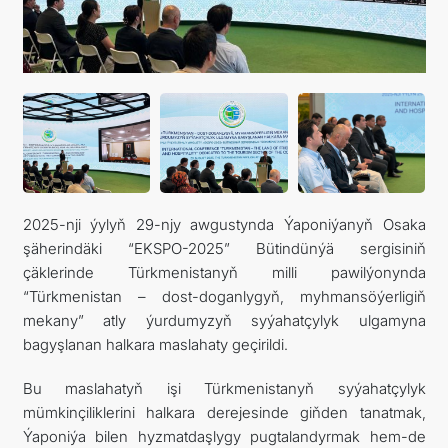
FOLLOW US ON INSTAGRAM
INVEST TO TURKMENISTAN! PROJECTS AND USEFUL
INFORMATION
2025-nji ýylyň 29-njy awgustynda Ýaponiýanyň Osaka
şäherindäki “EKSPO-2025” Bütindünýä sergisiniň
çäklerinde Türkmenistanyň milli pawilýonynda
“Türkmenistan – dost-doganlygyň, myhmansöýerligiň
mekany” atly ýurdumyzyň syýahatçylyk ulgamyna
bagyşlanan halkara maslahaty geçirildi.
Bu maslahatyň işi Türkmenistanyň syýahatçylyk
mümkinçiliklerini halkara derejesinde giňden tanatmak,
Ýaponiýa bilen hyzmatdaşlygy pugtalandyrmak hem-de