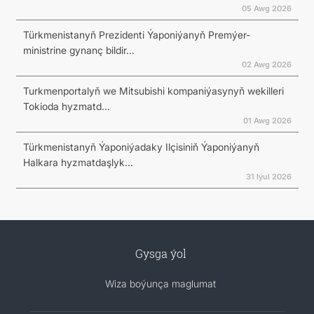
05 Awg 2026
Türkmenistanyň Prezidenti Ýaponiýanyň Premýer-
ministrine gynanç bildir...
02 Awg 2026
Turkmenportalyň we Mitsubishi kompaniýasynyň wekilleri
Tokioda hyzmatd...
01 Awg 2026
Türkmenistanyň Ýaponiýadaky Ilçisiniň Ýaponiýanyň
Halkara hyzmatdaşlyk...
31 Iýul 2026
Gysga ýol
Wiza boýunça maglumat