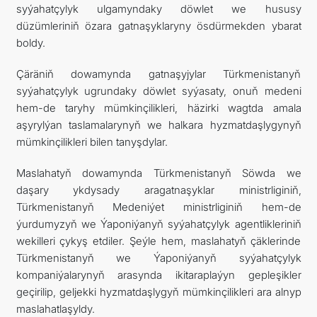
syýahatçylyk ulgamyndaky döwlet we hususy
düzümleriniň özara gatnaşyklaryny ösdürmekden ybarat
boldy.
Çäräniň dowamynda gatnaşyjylar Türkmenistanyň
syýahatçylyk ugrundaky döwlet syýasaty, onuň medeni
hem-de taryhy mümkinçilikleri, häzirki wagtda amala
aşyrylýan taslamalarynyň we halkara hyzmatdaşlygynyň
mümkinçilikleri bilen tanyşdylar.
Maslahatyň dowamynda Türkmenistanyň Söwda we
daşary ykdysady aragatnaşyklar ministrliginiň,
Türkmenistanyň Medeniýet ministrliginiň hem-de
ýurdumyzyň we Ýaponiýanyň syýahatçylyk agentlikleriniň
wekilleri çykyş etdiler. Şeýle hem, maslahatyň çäklerinde
Türkmenistanyň we Ýaponiýanyň syýahatçylyk
kompaniýalarynyň arasynda ikitaraplaýyn gepleşikler
geçirilip, geljekki hyzmatdaşlygyň mümkinçilikleri ara alnyp
maslahatlaşyldy.