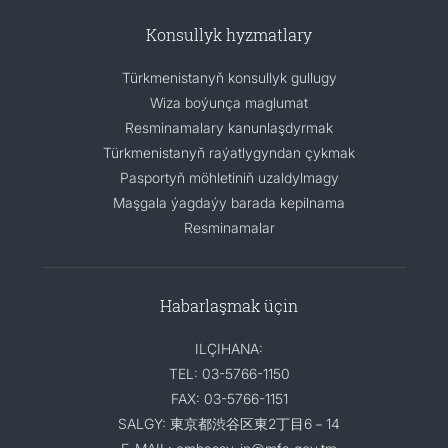
Konsullyk hyzmatlary
Türkmenistanyň konsullyk gullugy
Wiza boýunça maglumat
Resminamalary kanunlaşdyrmak
Türkmenistanyň raýatlygyndan çykmak
Pasportyň möhletiniň uzaldylmagy
Maşgala ýagdaýy barada kepilnama
Resminamalar
Habarlaşmak üçin
ILÇIHANA:
TEL: 03-5766-1150
FAX: 03-5766-1151
SALGY: 東京都渋谷区東2丁目6－14