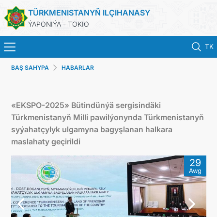
TÜRKMENISTANYŇ ILÇIHANASY
ÝAPONIÝA - TOKIO
TK
BAŞ SAHYPA
HABARLAR
BAŞ SAHYPA
HABARLAR
«EKSPO-2025» Bütindünýä sergisindäki
Türkmenistanyň Milli pawilýonynda Türkmenistanyň
TÜRKMENISTAN
syýahatçylyk ulgamyna bagyşlanan halkara
maslahaty geçirildi
KONSULLYK HYZMATLARY
29
Awg
DIM
ARAGATNAŞYK