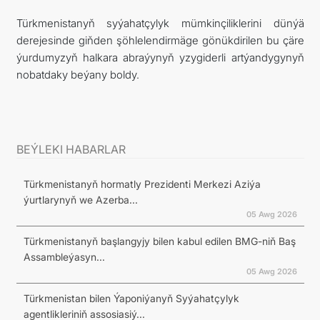
Türkmenistanyň syýahatçylyk mümkinçiliklerini dünýä
derejesinde giňden şöhlelendirmäge gönükdirilen bu çäre
ýurdumyzyň halkara abraýynyň yzygiderli artýandygynyň
nobatdaky beýany boldy.
BEÝLEKI HABARLAR
Türkmenistanyň hormatly Prezidenti Merkezi Aziýa
ýurtlarynyň we Azerba...
05 Awg 2026
Türkmenistanyň başlangyjy bilen kabul edilen BMG-niň Baş
Assambleýasyn...
05 Awg 2026
Türkmenistan bilen Ýaponiýanyň Syýahatçylyk
agentlikleriniň assosiasiý...