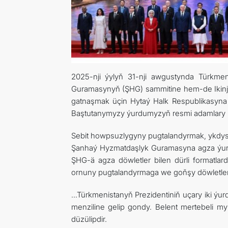
2025-nji ýylyň 31-nji awgustynda Türkm
Guramasynyň (ŞHG) sammitine hem-de Ikinji
gatnaşmak üçin Hytaý Halk Respublikasyna
Baştutanymyzy ýurdumyzyň resmi adamlary u
Sebit howpsuzlygyny pugtalandyrmak, ykdys
Şanhaý Hyzmatdaşlyk Guramasyna agza ýurtl
ŞHG-ä agza döwletler bilen dürli formatlar
ornuny pugtalandyrmaga we goňşy döwletler 
...Türkmenistanyň Prezidentiniň uçary iki ý
menziline gelip gondy. Belent mertebeli 
düzülipdir.