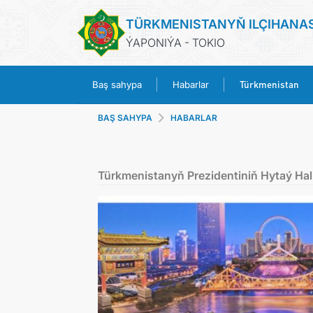
TÜRKMENISTANYŇ ILÇIHANA
ÝAPONIÝA - TOKIO
Türkmenistan
Baş sahypa
Habarlar
BAŞ SAHYPA
HABARLAR
Türkmenistanyň Prezidentiniň Hytaý Hal