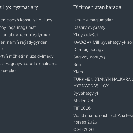
ullyk hyzmatlary
Türkmenistan barada
enistanyň konsullyk gullugy
Umumy maglumatlar
boýunça maglumat
Daşary syýasaty
namalary kanunlaşdyrmak
Ykdysadyýet
enistanyň raýatlygyndan
«AWAZA» Milli syýahatçylyk zo
ak
Durmuş pudagy
rtyň möhletiniň uzaldylmagy
Saglygy goraýyş
la ýagdaýy barada kepilnama
Bilim
namalar
Ylym
TÜRKMENISTANYŇ HALKARA 
HYZMATDAŞLYGY
Syýahatçylyk
Medeniýet
TIF 2026
World championship of Ahaltek
horses 2026
OGT-2026