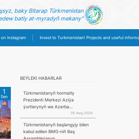
şsyz, baky Bitarap Türkmenistan
dew batly at-myradyň mekany"
 on Instagram
Invest to Turkmenistan! Projects and useful informa
BEÝLEKI HABARLAR
1
Türkmenistanyň hormatly
Sen
Prezidenti Merkezi Aziýa
ýurtlarynyň we Azerba...
05 Awg 2026
Türkmenistanyň başlangyjy bilen
kabul edilen BMG-niň Baş
Assambleýasyn...