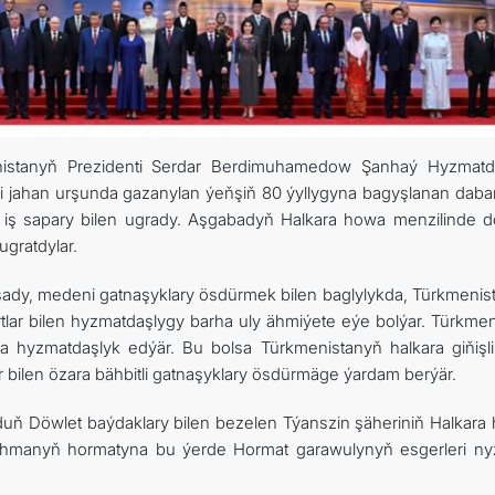
FOLLOW US ON INSTAGRAM
INVEST TO TURKMENISTAN! PROJECTS AND USEFUL INFORMATIO
enistanyň Prezidenti Serdar Berdimuhamedow Şanhaý Hyzmatd
 jahan urşunda gazanylan ýeňşiň 80 ýyllygyna bagyşlanan dabar
 iş sapary bilen ugrady. Aşgabadyň Halkara howa menzilinde d
gratdylar.
ady, medeni gatnaşyklary ösdürmek bilen baglylykda, Türkmenis
ar bilen hyzmatdaşlygy barha uly ähmiýete eýe bolýar. Türkmen
da hyzmatdaşlyk edýär. Bu bolsa Türkmenistanyň halkara giňişli
bilen özara bähbitli gatnaşyklary ösdürmäge ýardam berýär.
urduň Döwlet baýdaklary bilen bezelen Týanszin şäheriniň Halkara
myhmanyň hormatyna bu ýerde Hormat garawulynyň esgerleri n