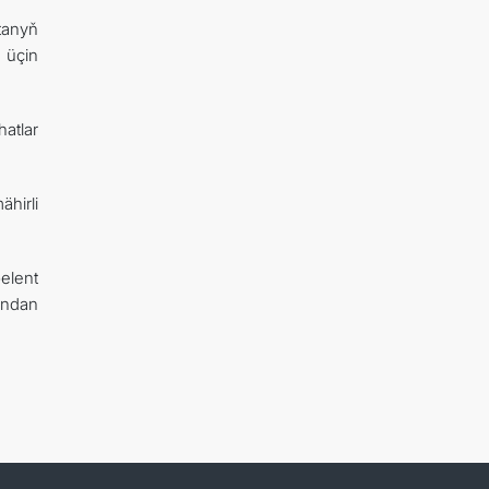
tanyň
 üçin
atlar
hirli
elent
yndan