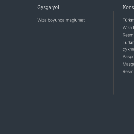
Gysga ýol
Kons
Wiza boýunça maglumat
Türkm
Wiza 
Resmi
Türkm
çykm
Paspo
Maşga
Resmi