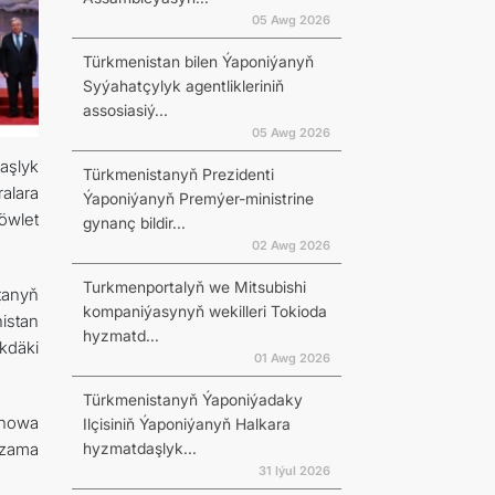
05 Awg 2026
Türkmenistan bilen Ýaponiýanyň
Syýahatçylyk agentlikleriniň
assosiasiý...
N
05 Awg 2026
aşlyk
Türkmenistanyň Prezidenti
alara
Ýaponiýanyň Premýer-ministrine
öwlet
gynanç bildir...
02 Awg 2026
Turkmenportalyň we Mitsubishi
tanyň
kompaniýasynyň wekilleri Tokioda
istan
hyzmatd...
kdäki
01 Awg 2026
Türkmenistanyň Ýaponiýadaky
 howa
Ilçisiniň Ýaponiýanyň Halkara
hyzmatdaşlyk...
yzama
31 Iýul 2026