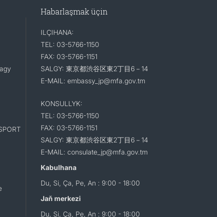
Habarlaşmak üçin
ILÇIHANA:
TEL: 03-5766-1150
FAX: 03-5766-1151
lagy
SALGY: 東京都渋谷区東2丁目6－14
E-MAIL: embassy_jp@mfa.gov.tm
KONSULLYK:
TEL: 03-5766-1150
FAX: 03-5766-1151
SPORT
SALGY: 東京都渋谷区東2丁目6－14
E-MAIL: consulate_jp@mfa.gov.tm
Kabulhana
Du, Si, Ça, Pe, An : 9:00 - 18:00
e
Jaň merkezi
Du, Si, Ça, Pe, An : 9:00 - 18:00