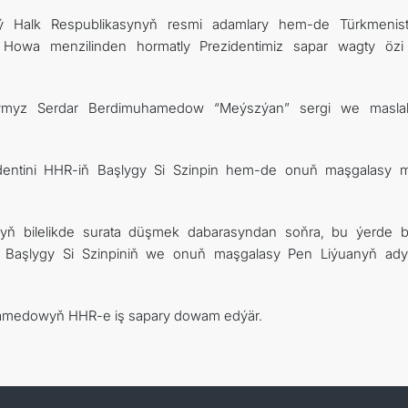
aý Halk Respublikasynyň resmi adamlary hem-de Türkmenis
lar. Howa menzilinden hormatly Prezidentimiz sapar wagty özi
nymyz Serdar Berdimuhamedow “Meýszýan” sergi we maslah
dentini HHR-iň Başlygy Si Szinpin hem-de onuň maşgalasy mä
nyň bilelikde surata düşmek dabarasyndan soňra, bu ýerde b
 Başlygy Si Szinpiniň we onuň maşgalasy Pen Liýuanyň ad
hamedowyň HHR-e iş sapary dowam edýär.