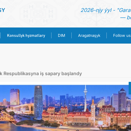
SY
2026-njy ýyl - "Gara
— be
Konsullyk hyzmatlary
DIM
Aragatnaşyk
Follow us
BAŞ SAHYPA
HABARLAR
k Respublikasyna iş sapary başlandy
TÜRKMENISTAN
KONSULLYK HYZMATLARY
DIM
ARAGATNAŞYK