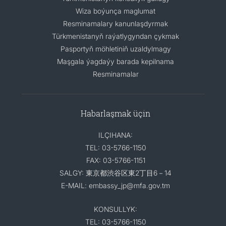
Wiza boýunça maglumat
Resminamalary kanunlaşdyrmak
Türkmenistanyň raýatlygyndan çykmak
Pasportyň möhletiniň uzaldylmagy
Maşgala ýagdaýy barada kepilnama
Resminamalar
Habarlaşmak üçin
ILÇIHANA:
TEL: 03-5766-1150
FAX: 03-5766-1151
SALGY: 東京都渋谷区東2丁目6－14
E-MAIL: embassy_jp@mfa.gov.tm
KONSULLYK:
TEL: 03-5766-1150