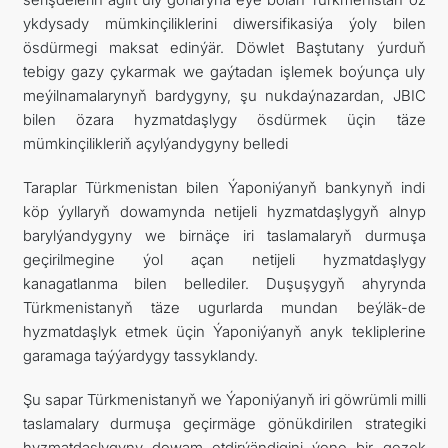
ykdysady mümkinçiliklerini diwersifikasiýa ýoly bilen
ösdürmegi maksat edinýär. Döwlet Baştutany ýurduň
tebigy gazy çykarmak we gaýtadan işlemek boýunça uly
meýilnamalarynyň bardygyny, şu nukdaýnazardan, JBIC
bilen özara hyzmatdaşlygy ösdürmek üçin täze
mümkinçilikleriň açylýandygyny belledi
Taraplar Türkmenistan bilen Ýaponiýanyň bankynyň indi
köp ýyllaryň dowamynda netijeli hyzmatdaşlygyň alnyp
barylýandygyny we birnäçe iri taslamalaryň durmuşa
geçirilmegine ýol açan netijeli hyzmatdaşlygy
kanagatlanma bilen bellediler. Duşuşygyň ahyrynda
Türkmenistanyň täze ugurlarda mundan beýläk-de
hyzmatdaşlyk etmek üçin Ýaponiýanyň anyk tekliplerine
garamaga taýýardygy tassyklandy.
Şu sapar Türkmenistanyň we Ýaponiýanyň iri göwrümli milli
taslamalary durmuşa geçirmäge gönükdirilen strategiki
hyzmatdaşlygyny dowam etdirýändigini ýene bir gezek