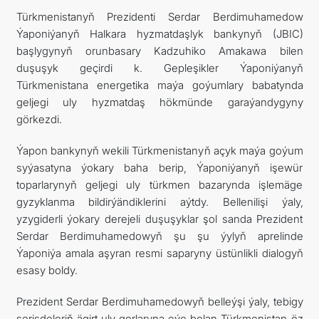
Türkmenistanyň Prezidenti Serdar Berdimuhamedow
FOLLOW US ON INSTAGRAM
Ýaponiýanyň Halkara hyzmatdaşlyk bankynyň (JBIC)
başlygynyň orunbasary Kadzuhiko Amakawa bilen
INVEST TO TURKMENISTAN! PROJECTS AND USEFUL
duşuşyk geçirdi k. Gepleşikler Ýaponiýanyň
Türkmenistana energetika maýa goýumlary babatynda
INFORMATION
geljegi uly hyzmatdaş hökmünde garaýandygyny
görkezdi.
Ýapon bankynyň wekili Türkmenistanyň açyk maýa goýum
syýasatyna ýokary baha berip, Ýaponiýanyň işewür
toparlarynyň geljegi uly türkmen bazarynda işlemäge
gyzyklanma bildirýändiklerini aýtdy. Bellenilişi ýaly,
yzygiderli ýokary derejeli duşuşyklar şol sanda Prezident
Serdar Berdimuhamedowyň şu şu ýylyň aprelinde
Ýaponiýa amala aşyran resmi saparyny üstünlikli dialogyň
esasy boldy.
Prezident Serdar Berdimuhamedowyň belleýşi ýaly, tebigy
serişdeleriň ägirt uly gorlaryna eýe bolan Türkmenistan öz