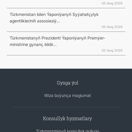
05 Awg 2026
Türkmenistan bilen Ýaponiýanyň Syýahatçylyk
agentlikleriniň assosiasiý...
05 Awg 2026
Türkmenistanyň Prezidenti Ýaponiýanyň Premýer-
ministrine gynanç bildir...
02 Awg 2026
Gysga ýol
Wiza boýunça maglumat
Konsullyk hyzmatlary
Türkmenistanyň konsullyk gullugy