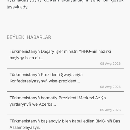
tassyklady.
BEÝLEKI HABARLAR
Türkmenistanyň Daşary işler ministri ÝHHG-niň häzirki
başlygy bilen du...
08 Awg 2026
Türkmenistanyň Prezidenti Şweýsariýa
Konfederasiýasynyň wise-prezident...
08 Awg 2026
Türkmenistanyň hormatly Prezidenti Merkezi Aziýa
ýurtlarynyň we Azerba...
05 Awg 2026
Türkmenistanyň başlangyjy bilen kabul edilen BMG-niň Baş
Assambleýasyn...