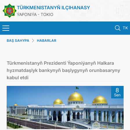
TÜRKMENISTANYŇ ILÇIHANASY
ÝAPONIÝA - TOKIO
TK
BAŞ SAHYPA
HABARLAR
BAŞ SAHYPA
HABARLAR
Türkmenistanyň Prezidenti Ýaponiýanyň Halkara
hyzmatdaşlyk bankynyň başlygynyň orunbasaryny
TÜRKMENISTAN
kabul etdi
8
KONSULLYK HYZMATLARY
Sen
DIM
ARAGATNAŞYK