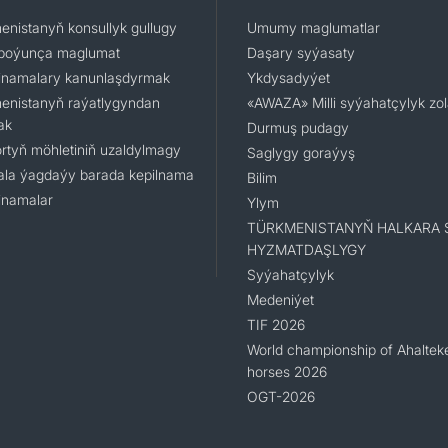
enistanyň konsullyk gullugy
Umumy maglumatlar
boýunça maglumat
Daşary syýasaty
namalary kanunlaşdyrmak
Ykdysadyýet
enistanyň raýatlygyndan
«AWAZA» Milli syýahatçylyk zo
ak
Durmuş pudagy
rtyň möhletiniň uzaldylmagy
Saglygy goraýyş
la ýagdaýy barada kepilnama
Bilim
namalar
Ylym
TÜRKMENISTANYŇ HALKARA 
HYZMATDAŞLYGY
Syýahatçylyk
Medeniýet
TIF 2026
World championship of Ahaltek
horses 2026
OGT-2026