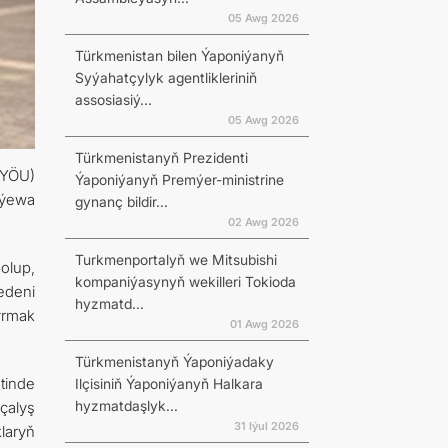
05 Awg 2026
Türkmenistan bilen Ýaponiýanyň
Syýahatçylyk agentlikleriniň
assosiasiý...
N
05 Awg 2026
Türkmenistanyň Prezidenti
YYÖU)
Ýaponiýanyň Premýer-ministrine
aýewa
gynanç bildir...
02 Awg 2026
Turkmenportalyň we Mitsubishi
olup,
kompaniýasynyň wekilleri Tokioda
edeni
hyzmatd...
dyrmak
01 Awg 2026
Türkmenistanyň Ýaponiýadaky
etinde
Ilçisiniň Ýaponiýanyň Halkara
hyzmatdaşlyk...
çalyş
31 Iýul 2026
laryň