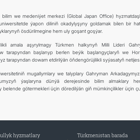
bilim we medeniýet merkezi (Global Japan Office) hyzmatdaş
iwersitetde ýapon diliniň okadylyşyny goldamak bilen bir hat
şyklarynyň ösdürilmegine hem uly goşant goşýar.
nlikli amala aşyrylmagy Türkmen halkynyň Milli Lideri Gah
 tarapyndan başlanyp berlen beýik başlangyçlaryň we Hor
tarapyndan dowam etdirilýän öňdengörüjilikli syýasatyň netijesi
wersitetiniň mugallymlary we talyplary Gahryman Arkadagymy
umyzyň ýaşlaryna dünýä derejesinde bilim almaklary h
 belende götermekleri üçin döredilýän giň mümkinçilikler üçin ç
ullyk hyzmatlary
Türkmenistan barada