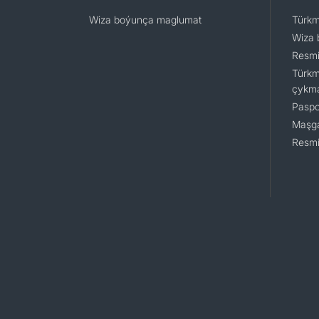
Wiza boýunça maglumat
Türkm
Wiza 
Resmi
Türkm
çykm
Paspo
Maşga
Resmi