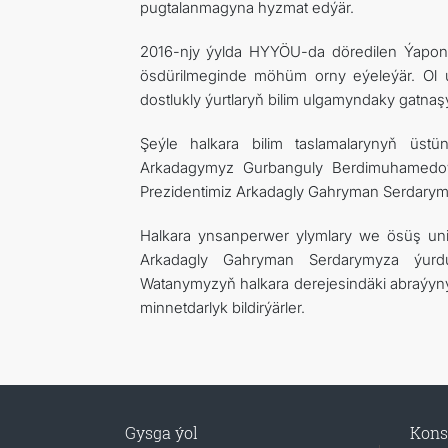
pugtalanmagyna hyzmat edýär.
2016-njy ýylda HYYÖU-da döredilen Ýapon 
ösdürilmeginde möhüm orny eýeleýär. Ol un
dostlukly ýurtlaryň bilim ulgamyndaky gatna
Şeýle halkara bilim taslamalarynyň üstü
Arkadagymyz Gurbanguly Berdimuhamedow
Prezidentimiz Arkadagly Gahryman Serdarymyz 
Halkara ynsanperwer ylymlary we ösüş uni
Arkadagly Gahryman Serdarymyza ýurd
Watanymyzyň halkara derejesindäki abraýyny
minnetdarlyk bildirýärler.
Gysga ýol
Kons