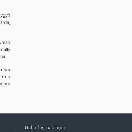
lygyň
arda,
ryman
matly
dir.
za we
em-de
uňňur
Habarlaşmak üçin