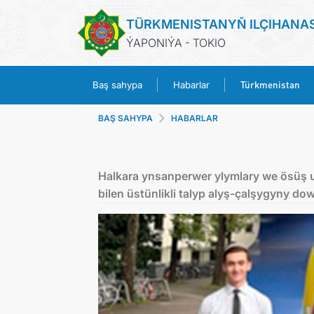
TÜRKMENISTANYŇ ILÇIHANA
ÝAPONIÝA - TOKIO
Türkmenistan
Baş sahypa
Habarlar
BAŞ SAHYPA
HABARLAR
Halkara ynsanperwer ylymlary we ösüş uni
bilen üstünlikli talyp alyş-çalşygyny do