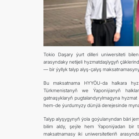
Tokio Daşary ýurt dilleri uniwersiteti b
arasyndaky netijeli hyzmatdaşlygyň çäkler
— bir ýyllyk talyp alyş-çalyş maksatnamasyn
Bu maksatnama HYYÖU-da halkara hyzmat
Türkmenistanyň we Ýaponiýanyň halkl
gatnaşyklaryň pugtalandyrylmagyna hyzmat edý
hem-de ýurdumyzy dünýä derejesinde mynasy
Talyp alyşygynyň ýola goýulanyndan bäri jemi
bilim aldy, şeýle hem Ýaponiýadan bir
maksatnamasy iki uniwersitetleriň arasyn