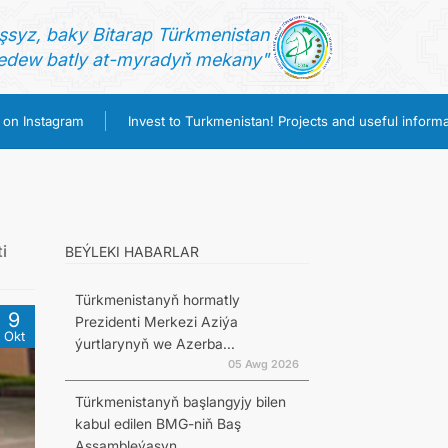
şsyz, baky Bitarap Türkmenistan
dew batly at-myradyň mekany"
 on Instagram
Invest to Turkmenistan! Projects and useful informa
i
BEÝLEKI HABARLAR
Türkmenistanyň hormatly
9
Prezidenti Merkezi Aziýa
Okt
ýurtlarynyň we Azerba...
05 Awg 2026
Türkmenistanyň başlangyjy bilen
kabul edilen BMG-niň Baş
Assambleýasyn...