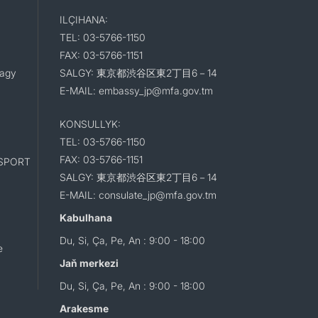
ILÇIHANA:
TEL: 03-5766-1150
FAX: 03-5766-1151
lagy
SALGY: 東京都渋谷区東2丁目6－14
E-MAIL: embassy_jp@mfa.gov.tm
KONSULLYK:
TEL: 03-5766-1150
FAX: 03-5766-1151
SPORT
SALGY: 東京都渋谷区東2丁目6－14
E-MAIL: consulate_jp@mfa.gov.tm
Kabulhana
Du, Si, Ça, Pe, An : 9:00 - 18:00
e
Jaň merkezi
Du, Si, Ça, Pe, An : 9:00 - 18:00
Arakesme