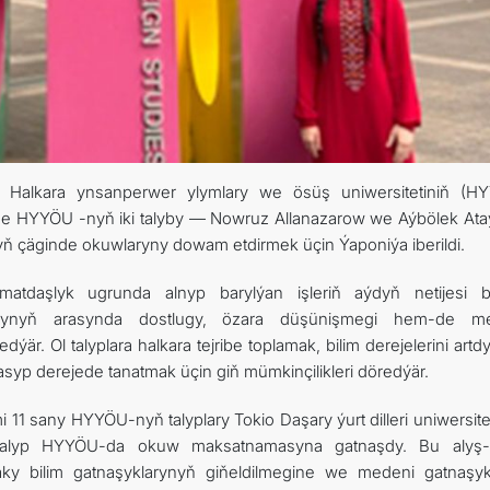
FOLLOW US ON INSTAGRAM
INVEST TO TURKMENISTAN! PROJECTS AND USEFUL INFORMATIO
ilen Halkara ynsanperwer ylymlary we ösüş uniwersitetiniň (H
inde HYYÖU -nyň iki talyby — Nowruz Allanazarow we Aýbölek At
yň çäginde okuwlaryny dowam etdirmek üçin Ýaponiýa iberildi.
daşlyk ugrunda alnyp barylýan işleriň aýdyň netijesi b
arynyň arasynda dostlugy, özara düşünişmegi hem-de m
är. Ol talyplara halkara tejribe toplamak, bilim derejelerini art
p derejede tanatmak üçin giň mümkinçilikleri döredýär.
 11 sany HYYÖU-nyň talyplary Tokio Daşary ýurt dilleri uniwersit
 talyp HYYÖU-da okuw maksatnamasyna gatnaşdy. Bu alyş-
daky bilim gatnaşyklarynyň giňeldilmegine we medeni gatnaşyk