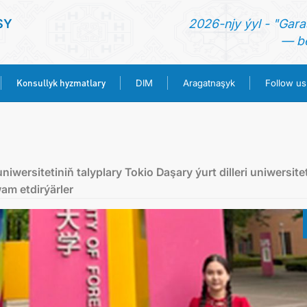
SY
2026-njy ýyl - "Gara
— be
Konsullyk hyzmatlary
DIM
Aragatnaşyk
Follow us
BAŞ SAHYPA
HABARLAR
wersitetiniň talyplary Tokio Daşary ýurt dilleri uniwersitet
wam etdirýärler
TÜRKMENISTAN
KONSULLYK HYZMATLARY
DIM
ARAGATNAŞYK