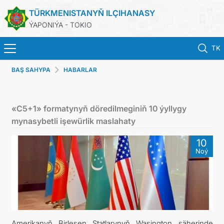
TÜRKMENISTANYŇ ILÇIHANASY
ÝAPONIÝA - TOKIO
TK
BAŞ SAHYPA
HABARLAR
BAŞ SAHYPA
HABARLAR
«C5+1» formatynyň döredilmeginiň 10 ýyllygy
mynasybetli işewürlik maslahaty
TÜRKMENISTAN
10
Noý
KONSULLYK HYZMATLARY
DIM
ARAGATNAŞYK
Amerikanyň Birleşen Ştatlarynyň Waşington şäherinde