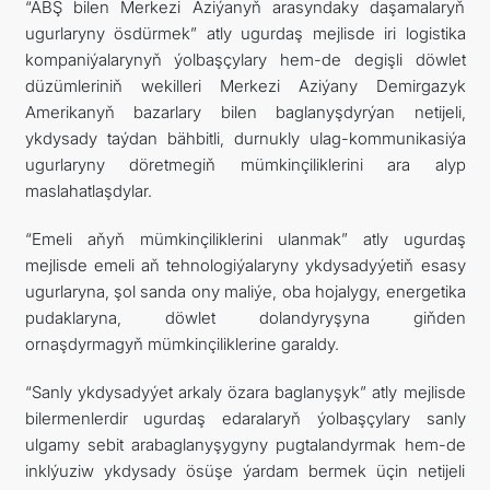
“ABŞ bilen Merkezi Aziýanyň arasyndaky daşamalaryň
ugurlaryny ösdürmek” atly ugurdaş mejlisde iri logistika
kompaniýalarynyň ýolbaşçylary hem-de degişli döwlet
düzümleriniň wekilleri Merkezi Aziýany Demirgazyk
Amerikanyň bazarlary bilen baglanyşdyrýan netijeli,
ykdysady taýdan bähbitli, durnukly ulag-kommunikasiýa
ugurlaryny döretmegiň mümkinçiliklerini ara alyp
maslahatlaşdylar.
“Emeli aňyň mümkinçiliklerini ulanmak” atly ugurdaş
mejlisde emeli aň tehnologiýalaryny ykdysadyýetiň esasy
ugurlaryna, şol sanda ony maliýe, oba hojalygy, energetika
pudaklaryna, döwlet dolandyryşyna giňden
ornaşdyrmagyň mümkinçiliklerine garaldy.
“Sanly ykdysadyýet arkaly özara baglanyşyk” atly mejlisde
bilermenlerdir ugurdaş edaralaryň ýolbaşçylary sanly
ulgamy sebit arabaglanyşygyny pugtalandyrmak hem-de
inklýuziw ykdysady ösüşe ýardam bermek üçin netijeli