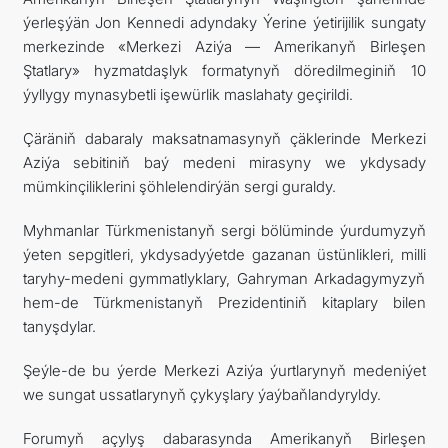
ýerleşýän Jon Kennedi adyndaky Ýerine ýetirijilik sungaty
FOLLOW US ON INSTAGRAM
merkezinde «Merkezi Aziýa — Amerikanyň Birleşen
Ştatlary» hyzmatdaşlyk formatynyň döredilmeginiň 10
INVEST TO TURKMENISTAN! PROJECTS AND USEFUL
ýyllygy mynasybetli işewürlik maslahaty geçirildi.
INFORMATION
Çäräniň dabaraly maksatnamasynyň çäklerinde Merkezi
Aziýa sebitiniň baý medeni mirasyny we ykdysady
mümkinçiliklerini şöhlelendirýän sergi guraldy.
Myhmanlar Türkmenistanyň sergi bölüminde ýurdumyzyň
ýeten sepgitleri, ykdysadyýetde gazanan üstünlikleri, milli
taryhy-medeni gymmatlyklary, Gahryman Arkadagymyzyň
hem-de Türkmenistanyň Prezidentiniň kitaplary bilen
tanyşdylar.
Şeýle-de bu ýerde Merkezi Aziýa ýurtlarynyň medeniýet
we sungat ussatlarynyň çykyşlary ýaýbaňlandyryldy.
Forumyň açylyş dabarasynda Amerikanyň Birleşen