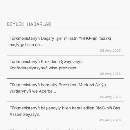
BEÝLEKI HABARLAR
Türkmenistanyň Daşary işler ministri ÝHHG-niň häzirki
başlygy bilen du...
08 Awg 2026
Türkmenistanyň Prezidenti Şweýsariýa
Konfederasiýasynyň wise-prezident...
08 Awg 2026
Türkmenistanyň hormatly Prezidenti Merkezi Aziýa
ýurtlarynyň we Azerba...
05 Awg 2026
Türkmenistanyň başlangyjy bilen kabul edilen BMG-niň Baş
Assambleýasyn...
05 Awg 2026