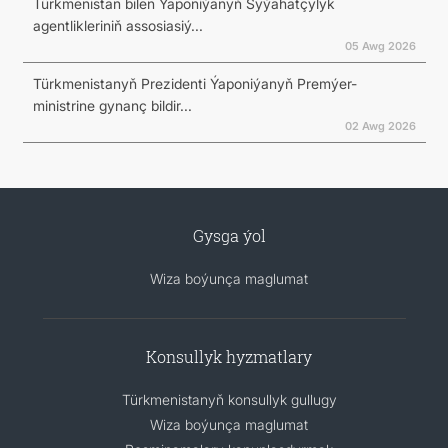
Türkmenistan bilen Ýaponiýanyň Syýahatçylyk
agentlikleriniň assosiasiý...
05 Awg 2026
Türkmenistanyň Prezidenti Ýaponiýanyň Premýer-
ministrine gynanç bildir...
02 Awg 2026
Gysga ýol
Wiza boýunça maglumat
Konsullyk hyzmatlary
Türkmenistanyň konsullyk gullugy
Wiza boýunça maglumat