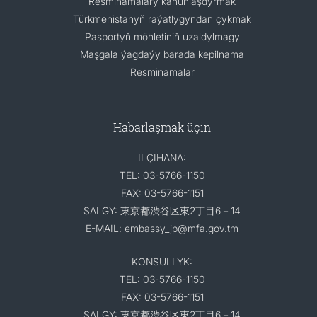
Resminamalary kanunlaşdyrmak
Türkmenistanyň raýatlygyndan çykmak
Pasportyň möhletiniň uzaldylmagy
Maşgala ýagdaýy barada kepilnama
Resminamalar
Habarlaşmak üçin
ILÇIHANA:
TEL: 03-5766-1150
FAX: 03-5766-1151
SALGY: 東京都渋谷区東2丁目6－14
E-MAIL: embassy_jp@mfa.gov.tm
KONSULLYK:
TEL: 03-5766-1150
FAX: 03-5766-1151
SALGY: 東京都渋谷区東2丁目6－14