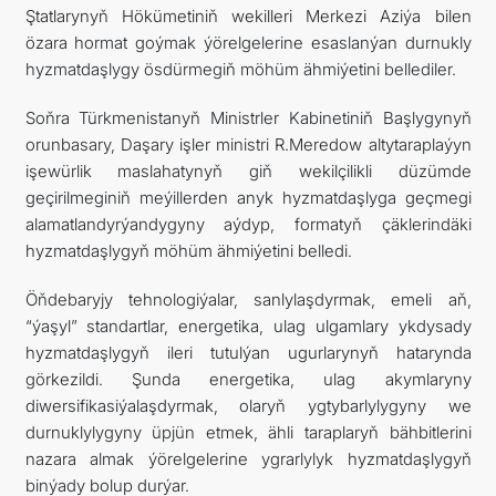
Ştatlarynyň Hökümetiniň wekilleri Merkezi Aziýa bilen
özara hormat goýmak ýörelgelerine esaslanýan durnukly
hyzmatdaşlygy ösdürmegiň möhüm ähmiýetini bellediler.
Soňra Türkmenistanyň Ministrler Kabinetiniň Başlygynyň
orunbasary, Daşary işler ministri R.Meredow altytaraplaýyn
işewürlik maslahatynyň giň wekilçilikli düzümde
geçirilmeginiň meýillerden anyk hyzmatdaşlyga geçmegi
alamatlandyrýandygyny aýdyp, formatyň çäklerindäki
hyzmatdaşlygyň möhüm ähmiýetini belledi.
Öňdebaryjy tehnologiýalar, sanlylaşdyrmak, emeli aň,
“ýaşyl” standartlar, energetika, ulag ulgamlary ykdysady
hyzmatdaşlygyň ileri tutulýan ugurlarynyň hatarynda
görkezildi. Şunda energetika, ulag akymlaryny
diwersifikasiýalaşdyrmak, olaryň ygtybarlylygyny we
durnuklylygyny üpjün etmek, ähli taraplaryň bähbitlerini
nazara almak ýörelgelerine ygrarlylyk hyzmatdaşlygyň
binýady bolup durýar.