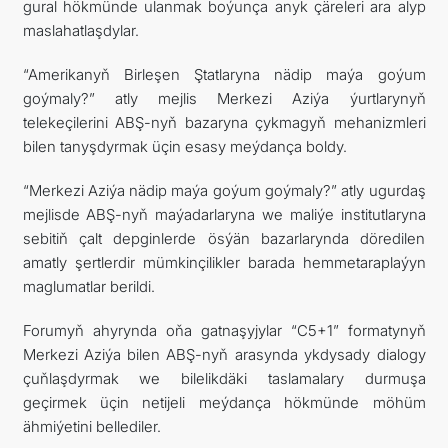
gural hökmünde ulanmak boýunça anyk çäreleri ara alyp
maslahatlaşdylar.
“Amerikanyň Birleşen Ştatlaryna nädip maýa goýum
goýmaly?” atly mejlis Merkezi Aziýa ýurtlarynyň
telekeçilerini ABŞ-nyň bazaryna çykmagyň mehanizmleri
bilen tanyşdyrmak üçin esasy meýdança boldy.
“Merkezi Aziýa nädip maýa goýum goýmaly?” atly ugurdaş
mejlisde ABŞ-nyň maýadarlaryna we maliýe institutlaryna
sebitiň çalt depginlerde ösýän bazarlarynda döredilen
amatly şertlerdir mümkinçilikler barada hemmetaraplaýyn
maglumatlar berildi.
Forumyň ahyrynda oňa gatnaşyjylar “C5+1” formatynyň
Merkezi Aziýa bilen ABŞ-nyň arasynda ykdysady dialogy
çuňlaşdyrmak we bilelikdäki taslamalary durmuşa
geçirmek üçin netijeli meýdança hökmünde möhüm
ähmiýetini bellediler.