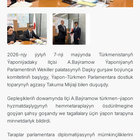
FOLLOW US ON INSTAGRAM
INVEST TO TURKMENISTAN! PROJECTS AND USEFUL
INFORMATION
2026-njy ýylyň 7-nji maýynda Türkmenistanyň
Ýaponiýadaky Ilçisi A.Baýramow Ýaponiýanyň
Parlamentiniň Wekiller palatasynyň Daşky gurşaw boýunça
komitetiniň başlygy, Ýapon-Türkmen Parlamentara dostluk
toparynyň agzasy Takuma Miýaji bilen duşuşdy.
Gepleşikleriň dowamynda Ilçi A.Baýramow türkmen-ýapon
hyzmatdaşlygynyň hemmetaraplaýyn ösdürilmegine
goşýan şahsy goşandy we tagallalary üçin ýapon tarapyna
minnetdarlyk bildirdi.
Taraplar parlamentara diplomatiýasynyň mümkinçiliklerini