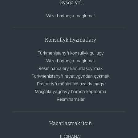
Gysga ýol
Wiza boýunça maglumat
Konsullyk hyzmatlary
Türkmenistanyň konsullyk gullugy
Wiza boýunça maglumat
Resminamalary kanunlaşdyrmak
Türkmenistanyň raýatlygyndan çykmak
Pasportyň möhletiniň uzaldylmagy
Maşgala ýagdaýy barada kepilnama
Resminamalar
Habarlaşmak üçin
ILÇIHANA: