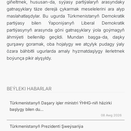
giňeltmek, hususan-da, syýasy partiýalaryň arasyndaky
gatnaşyklary täze derejä çykarmak meselelerini ara alyp
maslahatlaşdylar. Bu ugurda Türkmenistanyň Demokratik
partiýasy bilen Ýaponiýanyň Liberal Demokratik
partiýasynyň arasynda göni gatnaşyklary ýola goýmagyň
ähmiýeti bellenilip geçildi. Mundan başga-da, daşky
gurşawy goramak, oba hojalygy we atçylyk pudagy ýaly
özara bähbitli ugurlarda amaly hyzmatdaşlygy ilerletmek
boýunça pikir alyşyldy.
BEÝLEKI HABARLAR
Türkmenistanyň Daşary işler ministri ÝHHG-niň häzirki
başlygy bilen du...
08 Awg 2026
Türkmenistanyň Prezidenti Şweýsariýa