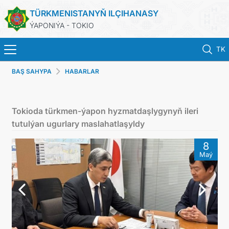
TÜRKMENISTANYŇ ILÇIHANASY
ÝAPONIÝA - TOKIO
TK
BAŞ SAHYPA
HABARLAR
BAŞ SAHYPA
HABARLAR
Tokioda türkmen-ýapon hyzmatdaşlygynyň ileri
tutulýan ugurlary maslahatlaşyldy
TÜRKMENISTAN
8
Maý
KONSULLYK HYZMATLARY
DIM
ARAGATNAŞYK