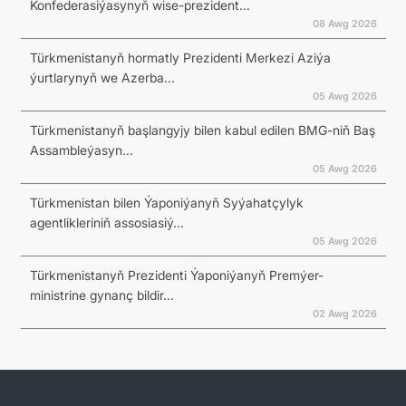
Konfederasiýasynyň wise-prezident...
08 Awg 2026
Türkmenistanyň hormatly Prezidenti Merkezi Aziýa
ýurtlarynyň we Azerba...
05 Awg 2026
Türkmenistanyň başlangyjy bilen kabul edilen BMG-niň Baş
Assambleýasyn...
05 Awg 2026
Türkmenistan bilen Ýaponiýanyň Syýahatçylyk
agentlikleriniň assosiasiý...
05 Awg 2026
Türkmenistanyň Prezidenti Ýaponiýanyň Premýer-
ministrine gynanç bildir...
02 Awg 2026