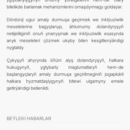
bilelikde barlamak mehanizmlerini ornaşdyrmagy goldaýar.
Dördünji ugur amaly durmuşa geçirmek we inklýuziwlik
meselelerine bagyşlanyp, ählumumy dolandyryşyň
netijeliliginiň onuň ynanyşmak we inklýuziwlik esasynda
anyk meseleleri çözmek ukyby bilen kesgitlenýändigi
nygtaldy.
Çykyşyň ahyrynda öňüni alyş dolandyryşyň, halkara
hukugynyň, ygtybarly maglumatlaryň hem-de
başlangyçlaryň amaly durmuşa geçirilmeginiň jogapkärli
halkara hyzmatdaşlygynyň bitewi ulgamyny emele
getirýändigi bellenildi.
BEÝLEKI HABARLAR