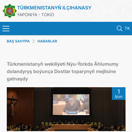
TÜRKMENISTANYŇ ILÇIHANASY
ÝAPONIÝA - TOKIO
TK
BAŞ SAHYPA
HABARLAR
BAŞ SAHYPA
HABARLAR
Türkmenistanyň wekiliýeti Nýu-Ýorkda Ählumumy
dolandyryş boýunça Dostlar toparynyň mejlisine
TÜRKMENISTAN
gatnaşdy
1
KONSULLYK HYZMATLARY
Iýun
DIM
ARAGATNAŞYK