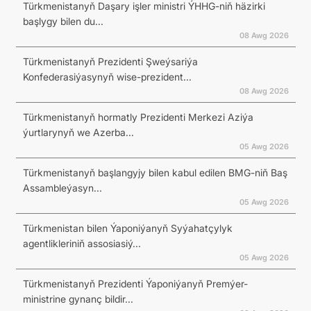
Türkmenistanyň Daşary işler ministri ÝHHG-niň häzirki
başlygy bilen du...
08 Awg 2026
Türkmenistanyň Prezidenti Şweýsariýa
Konfederasiýasynyň wise-prezident...
08 Awg 2026
Türkmenistanyň hormatly Prezidenti Merkezi Aziýa
ýurtlarynyň we Azerba...
05 Awg 2026
Türkmenistanyň başlangyjy bilen kabul edilen BMG-niň Baş
Assambleýasyn...
05 Awg 2026
Türkmenistan bilen Ýaponiýanyň Syýahatçylyk
agentlikleriniň assosiasiý...
05 Awg 2026
Türkmenistanyň Prezidenti Ýaponiýanyň Premýer-
ministrine gynanç bildir...