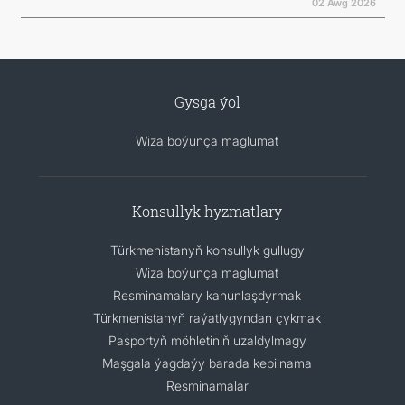
02 Awg 2026
Gysga ýol
Wiza boýunça maglumat
Konsullyk hyzmatlary
Türkmenistanyň konsullyk gullugy
Wiza boýunça maglumat
Resminamalary kanunlaşdyrmak
Türkmenistanyň raýatlygyndan çykmak
Pasportyň möhletiniň uzaldylmagy
Maşgala ýagdaýy barada kepilnama
Resminamalar