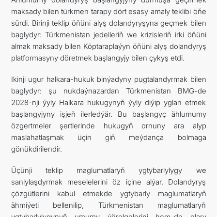
maksady bilen türkmen tarapy dört esasy amaly teklibi öňe
sürdi. Birinji teklip öňüni alyş dolandyryşyna geçmek bilen
baglydyr: Türkmenistan jedelleriň we krizisleriň irki öňüni
almak maksady bilen Köptaraplaýyn öňüni alyş dolandyryş
platformasyny döretmek başlangyjy bilen çykyş etdi.
Ikinji ugur halkara-hukuk binýadyny pugtalandyrmak bilen
baglydyr: şu nukdaýnazardan Türkmenistan BMG-de
2028-nji ýyly Halkara hukugynyň ýyly diýip yglan etmek
başlangyjyny işjeň ilerledýär. Bu başlangyç ählumumy
özgertmeler şertlerinde hukugyň ornuny ara alyp
maslahatlaşmak üçin giň meýdança bolmaga
gönükdirilendir.
Üçünji teklip maglumatlaryň ygtybarlylygy we
sanlylaşdyrmak meselelerini öz içine alýar. Dolandyryş
çözgütlerini kabul etmekde ygtybarly maglumatlaryň
ähmiýeti bellenilip, Türkmenistan maglumatlaryň
ygtybarlylygynyň umumy ýörelgelerini hem-de olary