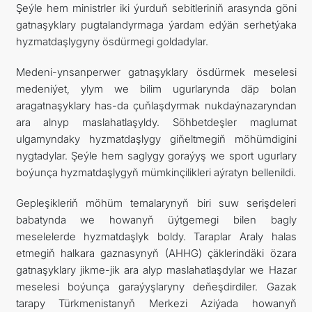
Şeýle hem ministrler iki ýurduň sebitleriniň arasynda göni
gatnaşyklary pugtalandyrmaga ýardam edýän serhetýaka
hyzmatdaşlygyny ösdürmegi goldadylar.
Medeni-ynsanperwer gatnaşyklary ösdürmek meselesi
medeniýet, ylym we bilim ugurlarynda däp bolan
aragatnaşyklary has-da çuňlaşdyrmak nukdaýnazaryndan
ara alnyp maslahatlaşyldy. Söhbetdeşler maglumat
ulgamyndaky hyzmatdaşlygy giňeltmegiň möhümdigini
nygtadylar. Şeýle hem saglygy goraýyş we sport ugurlary
boýunça hyzmatdaşlygyň mümkinçilikleri aýratyn bellenildi.
Gepleşikleriň möhüm temalarynyň biri suw serişdeleri
babatynda we howanyň üýtgemegi bilen bagly
meselelerde hyzmatdaşlyk boldy. Taraplar Araly halas
etmegiň halkara gaznasynyň (AHHG) çäklerindäki özara
gatnaşyklary jikme-jik ara alyp maslahatlaşdylar we Hazar
meselesi boýunça garaýyşlaryny deňeşdirdiler. Gazak
tarapy Türkmenistanyň Merkezi Aziýada howanyň