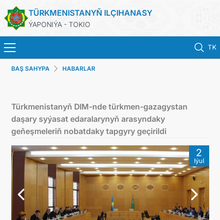
TÜRKMENISTANYŇ ILÇIHANASY
ÝAPONIÝA - TOKIO
TK
BAŞ SAHYPA
HABARLAR
BAŞ SAHYPA
HABARLAR
Türkmenistanyň DIM-nde türkmen-gazagystan
daşary syýasat edaralarynyň arasyndaky
TÜRKMENISTAN
geňeşmeleriň nobatdaky tapgyry geçirildi
2
KONSULLYK HYZMATLARY
Iýul
DIM
ARAGATNAŞYK