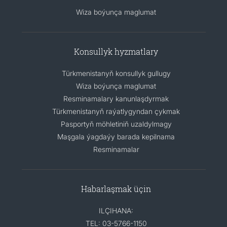
Wiza boýunça maglumat
Konsullyk hyzmatlary
Türkmenistanyň konsullyk gullugy
Wiza boýunça maglumat
Resminamalary kanunlaşdyrmak
Türkmenistanyň raýatlygyndan çykmak
Pasportyň möhletiniň uzaldylmagy
Maşgala ýagdaýy barada kepilnama
Resminamalar
Habarlaşmak üçin
ILÇIHANA:
TEL: 03-5766-1150