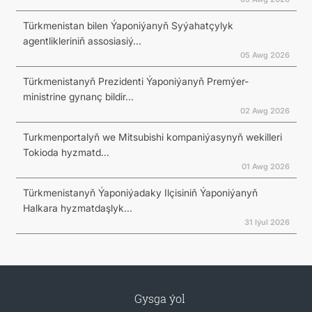
Türkmenistan bilen Ýaponiýanyň Syýahatçylyk
agentlikleriniň assosiasiý...
05 Awg 2026
Türkmenistanyň Prezidenti Ýaponiýanyň Premýer-
ministrine gynanç bildir...
02 Awg 2026
Turkmenportalyň we Mitsubishi kompaniýasynyň wekilleri
Tokioda hyzmatd...
01 Awg 2026
Türkmenistanyň Ýaponiýadaky Ilçisiniň Ýaponiýanyň
Halkara hyzmatdaşlyk...
31 Iýul 2026
Gysga ýol