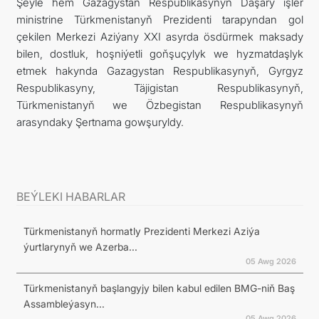
Şeýle hem Gazagystan Respublikasynyň Daşary işler
ministrine Türkmenistanyň Prezidenti tarapyndan gol
çekilen Merkezi Aziýany XXI asyrda ösdürmek maksady
bilen, dostluk, hoşniýetli goňşuçylyk we hyzmatdaşlyk
etmek hakynda Gazagystan Respublikasynyň, Gyrgyz
Respublikasyny, Täjigistan Respublikasynyň,
Türkmenistanyň we Özbegistan Respublikasynyň
arasyndaky Şertnama gowşuryldy.
BEÝLEKI HABARLAR
Türkmenistanyň hormatly Prezidenti Merkezi Aziýa
ýurtlarynyň we Azerba...
05 Awg 2026
Türkmenistanyň başlangyjy bilen kabul edilen BMG-niň Baş
Assambleýasyn...
05 Awg 2026