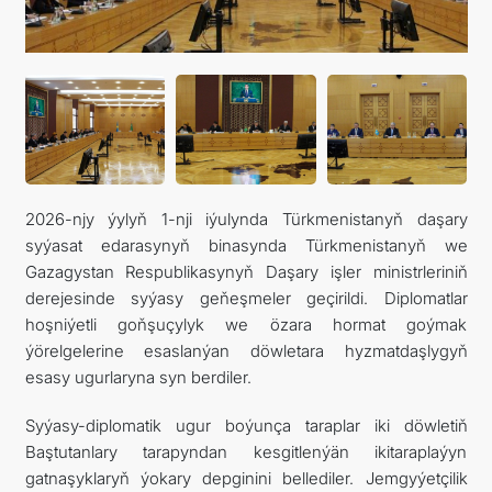
FOLLOW US ON INSTAGRAM
INVEST TO TURKMENISTAN! PROJECTS AND USEFUL
INFORMATION
2026-njy ýylyň 1-nji iýulynda Türkmenistanyň daşary
syýasat edarasynyň binasynda Türkmenistanyň we
Gazagystan Respublikasynyň Daşary işler ministrleriniň
derejesinde syýasy geňeşmeler geçirildi. Diplomatlar
hoşniýetli goňşuçylyk we özara hormat goýmak
ýörelgelerine esaslanýan döwletara hyzmatdaşlygyň
esasy ugurlaryna syn berdiler.
Syýasy-diplomatik ugur boýunça taraplar iki döwletiň
Baştutanlary tarapyndan kesgitlenýän ikitaraplaýyn
gatnaşyklaryň ýokary depginini bellediler. Jemgyýetçilik