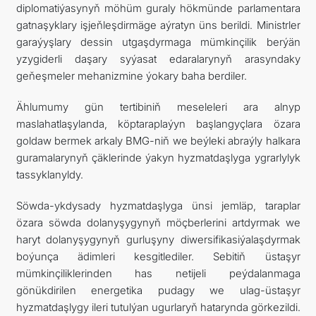
diplomatiýasynyň möhüm guraly hökmünde parlamentara
gatnaşyklary işjeňleşdirmäge aýratyn üns berildi. Ministrler
garaýyşlary dessin utgaşdyrmaga mümkinçilik berýän
yzygiderli daşary syýasat edaralarynyň arasyndaky
geňeşmeler mehanizmine ýokary baha berdiler.
Ählumumy gün tertibiniň meseleleri ara alnyp
maslahatlaşylanda, köptaraplaýyn başlangyçlara özara
goldaw bermek arkaly BMG-niň we beýleki abraýly halkara
guramalarynyň çäklerinde ýakyn hyzmatdaşlyga ygrarlylyk
tassyklanyldy.
Söwda-ykdysady hyzmatdaşlyga ünsi jemläp, taraplar
özara söwda dolanyşygynyň möçberlerini artdyrmak we
haryt dolanyşygynyň gurluşyny diwersifikasiýalaşdyrmak
boýunça ädimleri kesgitlediler. Sebitiň üstaşyr
mümkinçiliklerinden has netijeli peýdalanmaga
gönükdirilen energetika pudagy we ulag-üstaşyr
hyzmatdaşlygy ileri tutulýan ugurlaryň hatarynda görkezildi.