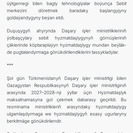
üýtgemegi bilen bagly tehnologiýalar boýunça Sebit
merkezini döretmek baradaky başlangyjyny
goldaýandygyny beýan etdi.
Duşuşygyň ahyrynda Daşary işler ministrlikleriniň
ýolbaşçylary sebit hyzmatdaşlygynyň görnüşleriniň
çäklerinde köptaraplaýyn hyzmatdaşlygy mundan beýläk-
de pugtalandyrmaga gönükdirilendiklerini tassykladylar.
***
Şol gün Türkmenistanyň Daşary işler ministrligi bilen
Gazagystan Respublikasynyň Daşary işler ministrliginiň
arasynda 2027–2028-nji ýyllar üçin Hyzmatdaşlyk
maksatnamasyna gol çekmek dabarasy geçirildi. Bu
resminama ministrlikleriň arasyndaky hyzmatdaşlygy
ulgamlaşdyrmaga we hyzmatdaşlygyň esasy ugurlaryny
berkitmäge gönükdirilendir.