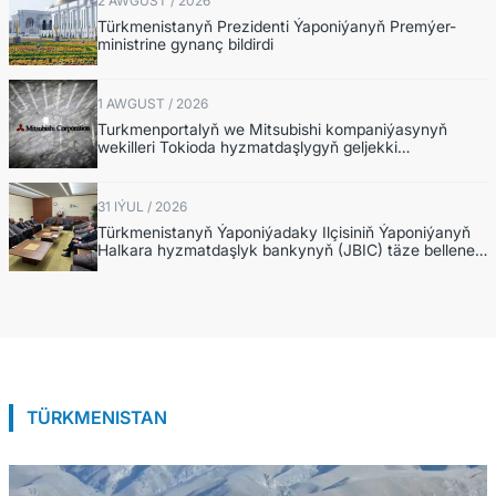
2 AWGUST / 2026
Türkmenistanyň Prezidenti Ýaponiýanyň Premýer-
ministrine gynanç bildirdi
1 AWGUST / 2026
Turkmenportalyň we Mitsubishi kompaniýasynyň
wekilleri Tokioda hyzmatdaşlygyň geljekki
mümkinçiliklerini ara alyp maslahatlaşdylar
31 IÝUL / 2026
Türkmenistanyň Ýaponiýadaky Ilçisiniň Ýaponiýanyň
Halkara hyzmatdaşlyk bankynyň (JBIC) täze bellenen
ýolbaşçysy bilen duşuşygy geçirildi
TÜRKMENISTAN