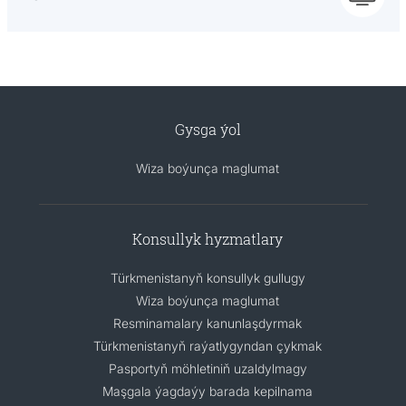
Gysga ýol
Wiza boýunça maglumat
Konsullyk hyzmatlary
Türkmenistanyň konsullyk gullugy
Wiza boýunça maglumat
Resminamalary kanunlaşdyrmak
Türkmenistanyň raýatlygyndan çykmak
Pasportyň möhletiniň uzaldylmagy
Maşgala ýagdaýy barada kepilnama