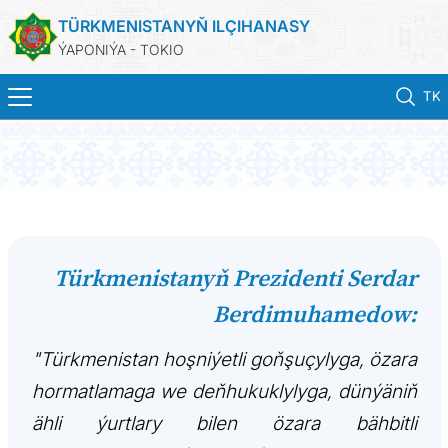
TÜRKMENISTANYŇ ILÇIHANASY
ÝAPONIÝA - TOKIO
TK
ホーム
ニュース
トルクメニスタン
Türkmenistanyň Prezidenti Serdar
Berdimuhamedow:
領事サービス
"Türkmenistan hoşniýetli goňşuçylyga, özara
外務省
hormatlamaga we deňhukuklylyga, dünýäniň
連絡先
ähli ýurtlary bilen özara bähbitli