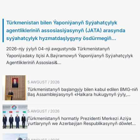
5 Awgust / 2026
Türkmenistan bilen Ýaponiýanyň Syýahatçylyk
agentlikleriniň assosiasiýasynyň (JATA) arasynda
syýahatçylyk hyzmatdaşlygyny ösdürmegiň
meseleleri ara alnyp maslahatlaşyldy
2026-njy ýylyň 04-nji awgustynda Türkmenistanyň
Ýaponiýadaky Ilçisi A.Baýramowyň Ýaponiýanyň Syýahatçylyk
Agentlikleriniň Assosiasi&...
5 AWGUST / 2026
Türkmenistanyň başlangyjy bilen kabul edilen BMG-niň
Baş Assambleýasynyň «Halkara hukugynyň ýyly,
2028-nji ýyl» atly Kararnamasyny durmuşa
geçirmegiň ýolunda
5 AWGUST / 2026
Türkmenistanyň hormatly Prezidenti Merkezi Aziýa
ýurtlarynyň we Azerbaýjan Respublikasynyň döwlet
Baştutanlarynyň resmi däl konsultatiw duşuşygyna
gatnaşdy