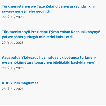
Türkmenistanyň we Täze Zelandiýanyň arasynda ilkinji
syýasy geňeşmeler geçirildi
29 IÝUL / 2026
Türkmenistanyň Prezidenti Eýran Yslam Respublikasynyň
ýol we şähergurluşyk ministrini kabul etdi
29 IÝUL / 2026
Aşgabatda Ykdysady hyzmatdaşlyk boýunça türkmen-
eýran hökümetara toparynyň bilelikdäki başlyklarynyň
duşuşygy geçirildi
28 IÝUL / 2026
KHBS üçin maglumat
28 IÝUL / 2026