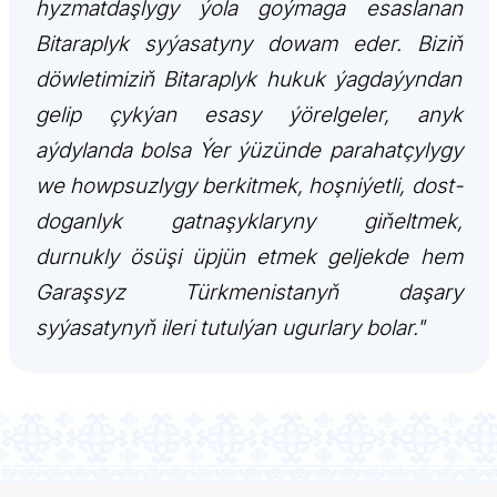
hyzmatdaşlygy ýola goýmaga esaslanan
FOLLOW US ON INSTAGRAM
Bitaraplyk syýasatyny dowam eder. Biziň
döwletimiziň Bitaraplyk hukuk ýagdaýyndan
INVEST TO TURKMENISTAN! PROJECTS AND USEFUL
gelip çykýan esasy ýörelgeler, anyk
INFORMATION
aýdylanda bolsa Ýer ýüzünde parahatçylygy
we howpsuzlygy berkitmek, hoşniýetli, dost-
doganlyk gatnaşyklaryny giňeltmek,
durnukly ösüşi üpjün etmek geljekde hem
Garaşsyz Türkmenistanyň daşary
syýasatynyň ileri tutulýan ugurlary bolar."