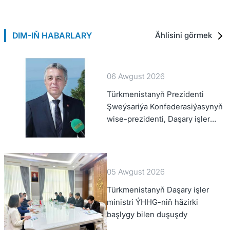
DIM-IŇ HABARLARY
Ählisini görmek
06 Awgust 2026
Türkmenistanyň Prezidenti
Şweýsariýa Konfederasiýasynyň
wise-prezidenti, Daşary işler
federal departamentiniň
başlygyny kabul etdi
05 Awgust 2026
Türkmenistanyň Daşary işler
ministri ÝHHG-niň häzirki
başlygy bilen duşuşdy