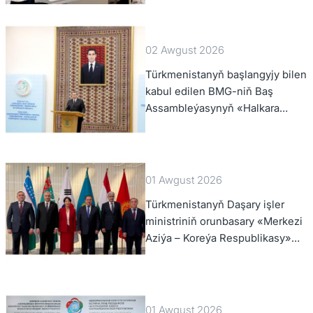
02 Awgust 2026
Türkmenistanyň başlangyjy bilen
kabul edilen BMG-niň Baş
Assambleýasynyň «Halkara
hukugynyň ýyly, 2028-nji ýyl»
atly Kararnamasyny durmuşa
geçirmegiň ýolunda
01 Awgust 2026
Türkmenistanyň Daşary işler
ministriniň orunbasary «Merkezi
Aziýa – Koreýa Respublikasy»
hyzmatdaşlyk forumynyň ýokary
derejeli wezipeli adamlarynyň
mejlisine gatnaşdy
01 Awgust 2026