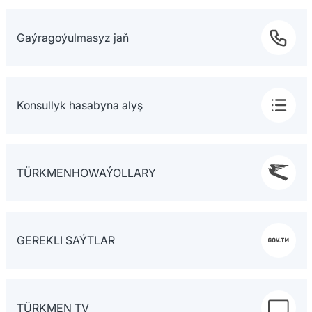
Gaýragoýulmasyz jaň
Konsullyk hasabyna alyş
TÜRKMENHOWAÝOLLARY
GEREKLI SAÝTLAR
TÜRKMEN TV