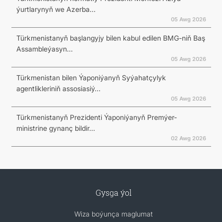
ýurtlarynyň we Azerba...
05 Awg 2026
Türkmenistanyň başlangyjy bilen kabul edilen BMG-niň Baş
Assambleýasyn...
05 Awg 2026
Türkmenistan bilen Ýaponiýanyň Syýahatçylyk
agentlikleriniň assosiasiý...
05 Awg 2026
Türkmenistanyň Prezidenti Ýaponiýanyň Premýer-
ministrine gynanç bildir...
02 Awg 2026
Gysga ýol
Wiza boýunça maglumat