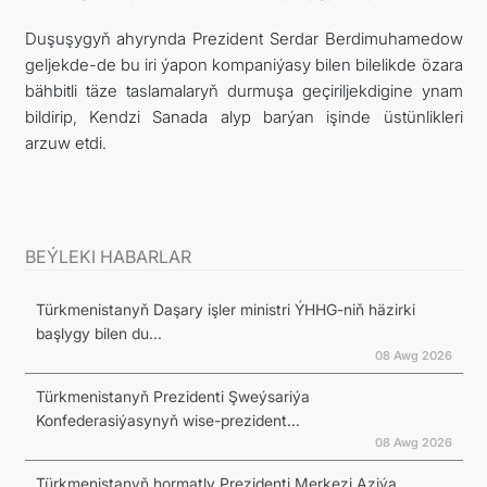
Duşuşygyň ahyrynda Prezident Serdar Berdimuhamedow
geljekde-de bu iri ýapon kompaniýasy bilen bilelikde özara
bähbitli täze taslamalaryň durmuşa geçiriljekdigine ynam
bildirip, Kendzi Sanada alyp barýan işinde üstünlikleri
arzuw etdi.
BEÝLEKI HABARLAR
Türkmenistanyň Daşary işler ministri ÝHHG-niň häzirki
başlygy bilen du...
08 Awg 2026
Türkmenistanyň Prezidenti Şweýsariýa
Konfederasiýasynyň wise-prezident...
08 Awg 2026
Türkmenistanyň hormatly Prezidenti Merkezi Aziýa