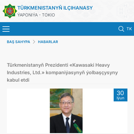
TÜRKMENISTANYŇ ILÇIHANASY
ÝAPONIÝA - TOKIO
TK
BAŞ SAHYPA
HABARLAR
ホーム
ニュース
Türkmenistanyň Prezidenti «Kawasaki Heavy
Industries, Ltd.» kompaniýasynyň ýolbaşçysyny
トルクメニスタン
kabul etdi
30
領事サービス
Iýun
外務省
連絡先