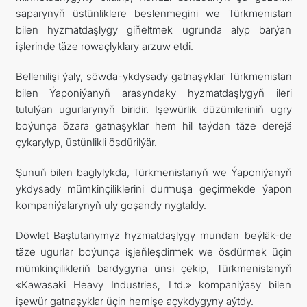
saparynyň üstünliklere beslenmegini we Türkmenistan
bilen hyzmatdaşlygy giňeltmek ugrunda alyp barýan
işlerinde täze rowaçlyklary arzuw etdi.
Bellenilişi ýaly, söwda-ykdysady gatnaşyklar Türkmenistan
bilen Ýaponiýanyň arasyndaky hyzmatdaşlygyň ileri
tutulýan ugurlarynyň biridir. Işewürlik düzümleriniň ugry
boýunça özara gatnaşyklar hem hil taýdan täze derejä
çykarylyp, üstünlikli ösdürilýär.
Şunuň bilen baglylykda, Türkmenistanyň we Ýaponiýanyň
ykdysady mümkinçiliklerini durmuşa geçirmekde ýapon
kompaniýalarynyň uly goşandy nygtaldy.
Döwlet Baştutanymyz hyzmatdaşlygy mundan beýläk-de
täze ugurlar boýunça işjeňleşdirmek we ösdürmek üçin
mümkinçilikleriň bardygyna ünsi çekip, Türkmenistanyň
«Kawasaki Heavy Industries, Ltd.» kompaniýasy bilen
işewür gatnaşyklar üçin hemişe açykdygyny aýtdy.