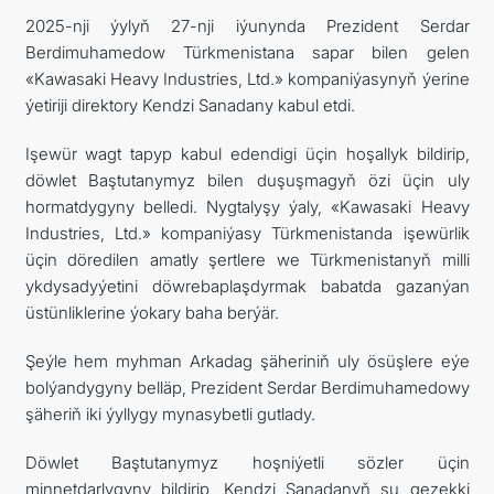
2025-nji ýylyň 27-nji iýunynda Prezident Serdar
FOLLOW US ON INSTAGRAM
Berdimuhamedow Türkmenistana sapar bilen gelen
«Kawasaki Heavy Industries, Ltd.» kompaniýasynyň ýerine
INVEST TO TURKMENISTAN! PROJECTS AND USEFUL
ýetiriji direktory Kendzi Sanadany kabul etdi.
INFORMATION
Işewür wagt tapyp kabul edendigi üçin hoşallyk bildirip,
döwlet Baştutanymyz bilen duşuşmagyň özi üçin uly
hormatdygyny belledi. Nygtalyşy ýaly, «Kawasaki Heavy
Industries, Ltd.» kompaniýasy Türkmenistanda işewürlik
üçin döredilen amatly şertlere we Türkmenistanyň milli
ykdysadyýetini döwrebaplaşdyrmak babatda gazanýan
üstünliklerine ýokary baha berýär.
Şeýle hem myhman Arkadag şäheriniň uly ösüşlere eýe
bolýandygyny belläp, Prezident Serdar Berdimuhamedowy
şäheriň iki ýyllygy mynasybetli gutlady.
Döwlet Baştutanymyz hoşniýetli sözler üçin
minnetdarlygyny bildirip, Kendzi Sanadanyň şu gezekki