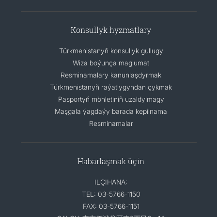
Konsullyk hyzmatlary
Türkmenistanyň konsullyk gullugy
Wiza boýunça maglumat
Resminamalary kanunlaşdyrmak
Türkmenistanyň raýatlygyndan çykmak
Pasportyň möhletiniň uzaldylmagy
Maşgala ýagdaýy barada kepilnama
Resminamalar
Habarlaşmak üçin
ILÇIHANA:
TEL: 03-5766-1150
FAX: 03-5766-1151