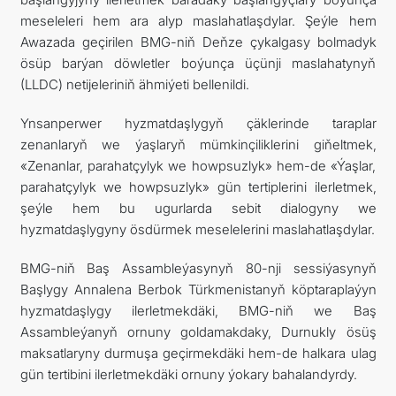
meseleleri hem ara alyp maslahatlaşdylar. Şeýle hem
Awazada geçirilen BMG-niň Deňze çykalgasy bolmadyk
ösüp barýan döwletler boýunça üçünji maslahatynyň
(LLDC) netijeleriniň ähmiýeti bellenildi.
Ynsanperwer hyzmatdaşlygyň çäklerinde taraplar
zenanlaryň we ýaşlaryň mümkinçiliklerini giňeltmek,
«Zenanlar, parahatçylyk we howpsuzlyk» hem-de «Ýaşlar,
parahatçylyk we howpsuzlyk» gün tertiplerini ilerletmek,
şeýle hem bu ugurlarda sebit dialogyny we
hyzmatdaşlygyny ösdürmek meselelerini maslahatlaşdylar.
BMG-niň Baş Assambleýasynyň 80-nji sessiýasynyň
Başlygy Annalena Berbok Türkmenistanyň köptaraplaýyn
hyzmatdaşlygy ilerletmekdäki, BMG-niň we Baş
Assambleýanyň ornuny goldamakdaky, Durnukly ösüş
maksatlaryny durmuşa geçirmekdäki hem-de halkara ulag
gün tertibini ilerletmekdäki ornuny ýokary bahalandyrdy.