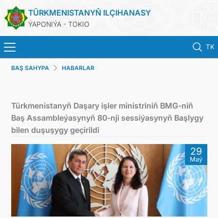
TÜRKMENISTANYŇ ILÇIHANASY
ÝAPONIÝA - TOKIO
TK
BAŞ SAHYPA
HABARLAR
BAŞ SAHYPA
HABARLAR
Türkmenistanyň Daşary işler ministriniň BMG-niň
Baş Assambleýasynyň 80-nji sessiýasynyň Başlygy
TÜRKMENISTAN
bilen duşuşygy geçirildi
29
KONSULLYK HYZMATLARY
Maý
DIM
ARAGATNAŞYK