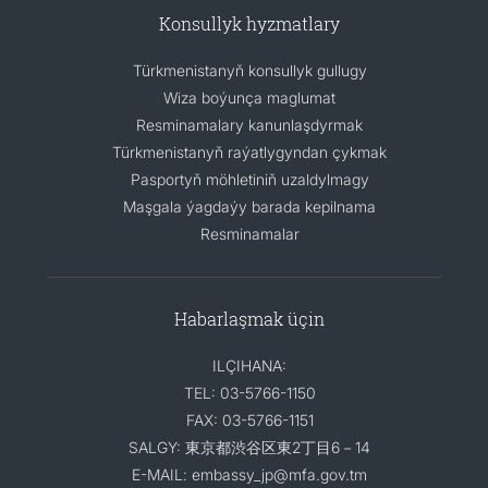
Konsullyk hyzmatlary
Türkmenistanyň konsullyk gullugy
Wiza boýunça maglumat
Resminamalary kanunlaşdyrmak
Türkmenistanyň raýatlygyndan çykmak
Pasportyň möhletiniň uzaldylmagy
Maşgala ýagdaýy barada kepilnama
Resminamalar
Habarlaşmak üçin
ILÇIHANA:
TEL: 03-5766-1150
FAX: 03-5766-1151
SALGY: 東京都渋谷区東2丁目6－14
E-MAIL: embassy_jp@mfa.gov.tm