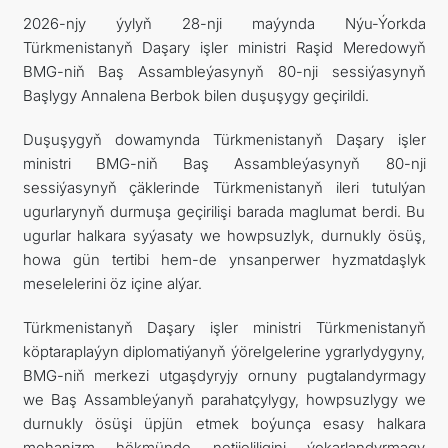
2026-njy ýylyň 28-nji maýynda Nýu-Ýorkda
FOLLOW US ON INSTAGRAM
Türkmenistanyň Daşary işler ministri Raşid Meredowyň
BMG-niň Baş Assambleýasynyň 80-nji sessiýasynyň
INVEST TO TURKMENISTAN! PROJECTS AND USEFUL
Başlygy Annalena Berbok bilen duşuşygy geçirildi.
INFORMATION
Duşuşygyň dowamynda Türkmenistanyň Daşary işler
ministri BMG-niň Baş Assambleýasynyň 80-nji
sessiýasynyň çäklerinde Türkmenistanyň ileri tutulýan
ugurlarynyň durmuşa geçirilişi barada maglumat berdi. Bu
ugurlar halkara syýasaty we howpsuzlyk, durnukly ösüş,
howa gün tertibi hem-de ynsanperwer hyzmatdaşlyk
meselelerini öz içine alýar.
Türkmenistanyň Daşary işler ministri Türkmenistanyň
köptaraplaýyn diplomatiýanyň ýörelgelerine ygrarlydygyny,
BMG-niň merkezi utgaşdyryjy ornuny pugtalandyrmagy
we Baş Assambleýanyň parahatçylygy, howpsuzlygy we
durnukly ösüşi üpjün etmek boýunça esasy halkara
mehanizm hökmünde netijeliligini ýokarlandyrmagy