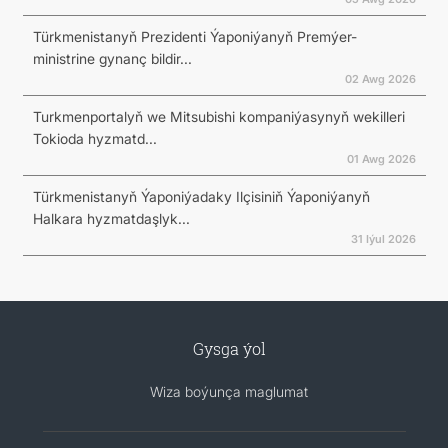
Türkmenistanyň Prezidenti Ýaponiýanyň Premýer-
ministrine gynanç bildir...
02 Awg 2026
Turkmenportalyň we Mitsubishi kompaniýasynyň wekilleri
Tokioda hyzmatd...
01 Awg 2026
Türkmenistanyň Ýaponiýadaky Ilçisiniň Ýaponiýanyň
Halkara hyzmatdaşlyk...
31 Iýul 2026
Gysga ýol
Wiza boýunça maglumat