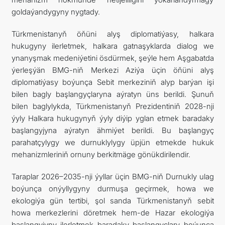
goldaýandygyny nygtady.
Türkmenistanyň öňüni alyş diplomatiýasy, halkara
hukugyny ilerletmek, halkara gatnaşyklarda dialog we
ynanyşmak medeniýetini ösdürmek, şeýle hem Aşgabatda
ýerleşýän BMG-niň Merkezi Aziýa üçin öňüni alyş
diplomatiýasy boýunça Sebit merkeziniň alyp barýan işi
bilen bagly başlangyçlaryna aýratyn üns berildi. Şunuň
bilen baglylykda, Türkmenistanyň Prezidentiniň 2028-nji
ýyly Halkara hukugynyň ýyly diýip yglan etmek baradaky
başlangyjyna aýratyn ähmiýet berildi. Bu başlangyç
parahatçylygy we durnuklylygy üpjün etmekde hukuk
mehanizmleriniň ornuny berkitmäge gönükdirilendir.
Taraplar 2026–2035-nji ýyllar üçin BMG-niň Durnukly ulag
boýunça onýyllygyny durmuşa geçirmek, howa we
ekologiýa gün tertibi, şol sanda Türkmenistanyň sebit
howa merkezlerini döretmek hem-de Hazar ekologiýa
başlangyjyny ilerletmek baradaky başlangyçlary boýunça