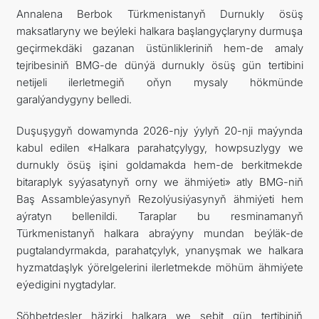
Annalena Berbok Türkmenistanyň Durnukly ösüş
maksatlaryny we beýleki halkara başlangyçlaryny durmuşa
geçirmekdäki gazanan üstünlikleriniň hem-de amaly
tejribesiniň BMG-de dünýä durnukly ösüş gün tertibini
netijeli ilerletmegiň oňyn mysaly hökmünde
garalýandygyny belledi.
Duşuşygyň dowamynda 2026-njy ýylyň 20-nji maýynda
kabul edilen «Halkara parahatçylygy, howpsuzlygy we
durnukly ösüş işini goldamakda hem-de berkitmekde
bitaraplyk syýasatynyň orny we ähmiýeti» atly BMG-niň
Baş Assambleýasynyň Rezolýusiýasynyň ähmiýeti hem
aýratyn bellenildi. Taraplar bu resminamanyň
Türkmenistanyň halkara abraýyny mundan beýläk-de
pugtalandyrmakda, parahatçylyk, ynanyşmak we halkara
hyzmatdaşlyk ýörelgelerini ilerletmekde möhüm ähmiýete
eýedigini nygtadylar.
Söhbetdeşler häzirki halkara we sebit gün tertibiniň