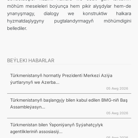
möhüm meseleleri boýunça hem pikir alyşdylar hem-de
ynanyşmagy, dialogy we konstruktiw halkara
hyzmatdaşlygyny pugtalandyrmagyň möhümdigini
bellediler.
BEÝLEKI HABARLAR
Türkmenistanyň hormatly Prezidenti Merkezi Aziýa
ýurtlarynyň we Azerba...
05 Awg 2026
Türkmenistanyň başlangyjy bilen kabul edilen BMG-niň Baş
Assambleýasyn...
05 Awg 2026
Türkmenistan bilen Ýaponiýanyň Syýahatçylyk
agentlikleriniň assosiasiý...
05 Awg 2026