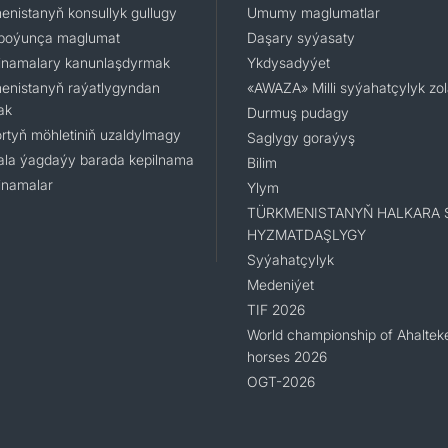
enistanyň konsullyk gullugy
Umumy maglumatlar
boýunça maglumat
Daşary syýasaty
namalary kanunlaşdyrmak
Ykdysadyýet
enistanyň raýatlygyndan
«AWAZA» Milli syýahatçylyk zo
ak
Durmuş pudagy
rtyň möhletiniň uzaldylmagy
Saglygy goraýyş
la ýagdaýy barada kepilnama
Bilim
namalar
Ylym
TÜRKMENISTANYŇ HALKARA 
HYZMATDAŞLYGY
Syýahatçylyk
Medeniýet
TIF 2026
World championship of Ahaltek
horses 2026
OGT-2026