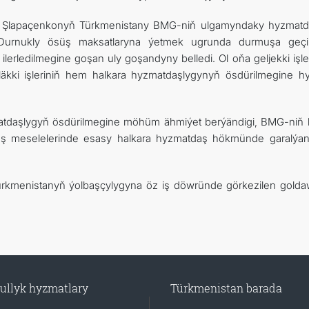
triý Şlapaçenkonyň Türkmenistany BMG-niň ulgamyndaky hyzmatd
Durnukly ösüş maksatlaryna ýetmek ugrunda durmuşa geçir
ilerledilmegine goşan uly goşandyny belledi. Ol oňa geljekki işl
kki işleriniň hem halkara hyzmatdaşlygynyň ösdürilmegine h
tdaşlygyň ösdürilmegine möhüm ähmiýet berýändigi, BMG-niň 
üş meselelerinde esasy halkara hyzmatdaş hökmünde garalýa
rkmenistanyň ýolbaşçylygyna öz iş döwründe görkezilen gold
ullyk hyzmatlary
Türkmenistan barada