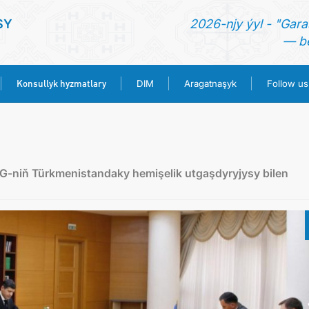
SY
2026-njy ýyl - "Gara
— be
Konsullyk hyzmatlary
DIM
Aragatnaşyk
Follow us
BAŞ SAHYPA
HABARLAR
MG-niň Türkmenistandaky hemişelik utgaşdyryjysy bilen
TÜRKMENISTAN
KONSULLYK HYZMATLARY
DIM
ARAGATNAŞYK