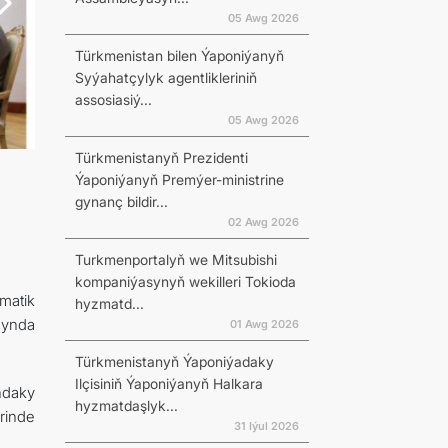
05 Awg 2026
Türkmenistan bilen Ýaponiýanyň
Syýahatçylyk agentlikleriniň
assosiasiý...
N
05 Awg 2026
Türkmenistanyň Prezidenti
Ýaponiýanyň Premýer-ministrine
gynanç bildir...
02 Awg 2026
Turkmenportalyň we Mitsubishi
kompaniýasynyň wekilleri Tokioda
matik
hyzmatd...
synda
01 Awg 2026
Türkmenistanyň Ýaponiýadaky
Ilçisiniň Ýaponiýanyň Halkara
daky
hyzmatdaşlyk...
rinde
31 Iýul 2026