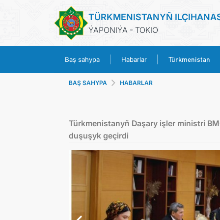
TÜRKMENISTANYŇ ILÇIHANA
ÝAPONIÝA - TOKIO
Türkmenistan
Baş sahypa
Habarlar
BAŞ SAHYPA
HABARLAR
Türkmenistanyň Daşary işler ministri B
duşuşyk geçirdi