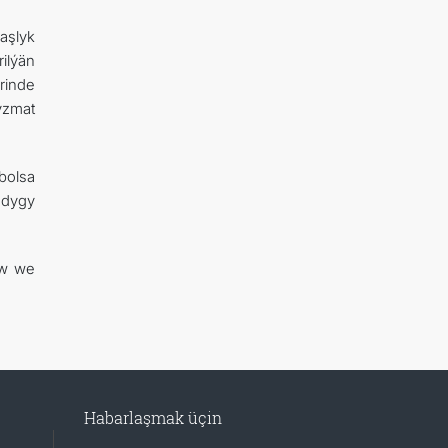
aşlyk
ilýän
erinde
yzmat
bolsa
ndygy
aw we
Habarlaşmak üçin