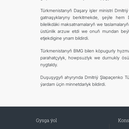
Türkmenistanyň Daşary işler ministri Dmi
gatnaşyklaryny berkitmekde, şeýle hem 
bilelikdäki maksatnamalaryň we taslamalaryň 
üstünlik arzuw etdi we onuň mundan beýlä
etjekdigine ynam bildirdi.
Türkmenistanyň BMG bilen köpugurly hyzma
parahatçylyk, howpsuzlyk we durnukly ös
nygtaldy.
Duşuşygyň ahyrynda Dmitriý Şlapaçenko Tü
ýardam üçin minnetdarlyk bildirdi.
Gysga ýol
Kons