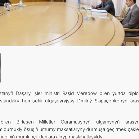
FOLLOW US ON INSTAGRAM
INVEST TO TURKMENISTAN! PROJECTS AND USEFUL INFORMATIO
tanyň Daşary işler ministri Raşid Meredow bilen ýurtda diplo
tandaky hemişelik utgaşdyryjysy Dmitriý Şlapaçenkonyň ara
len Birleşen Milletler Guramasynyň ulgamynyň arasyn
hem durnukly ösüşiň umumy maksatlaryny durmuşa geçirmek çäkle
eginiň mümkinçilikleri ara alnyp maslahatlaşyldy.