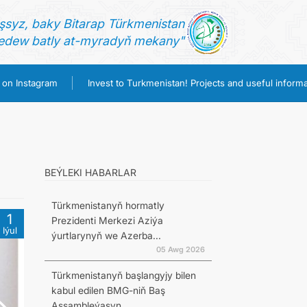
şsyz, baky Bitarap Türkmenistan
dew batly at-myradyň mekany"
 on Instagram
Invest to Turkmenistan! Projects and useful informa
BEÝLEKI HABARLAR
Türkmenistanyň hormatly
1
Prezidenti Merkezi Aziýa
Iýul
ýurtlarynyň we Azerba...
05 Awg 2026
Türkmenistanyň başlangyjy bilen
kabul edilen BMG-niň Baş
Assambleýasyn...