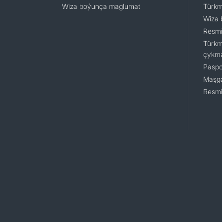
Wiza boýunça maglumat
Türkm
Wiza 
Resmi
Türkm
çykm
Paspo
Maşga
Resmi