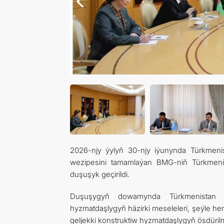
2026-njy ýylyň 30-njy iýunynda Türkmenis
wezipesini tamamlaýan BMG-niň Türkmenis
duşuşyk geçirildi.
Duşuşygyň dowamynda Türkmenistan bi
hyzmatdaşlygyň häzirki meseleleri, şeýle 
geljekki konstruktiw hyzmatdaşlygyň ösdürilm