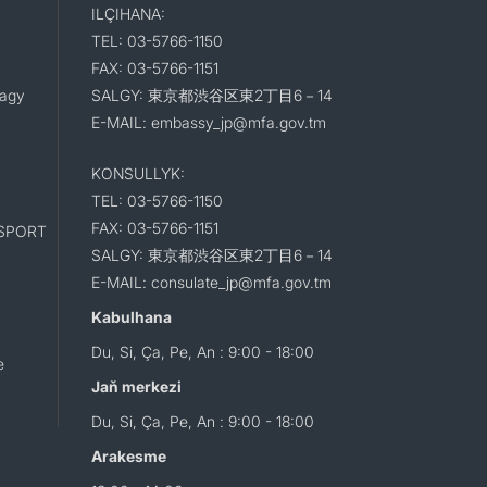
ILÇIHANA:
TEL: 03-5766-1150
FAX: 03-5766-1151
lagy
SALGY: 東京都渋谷区東2丁目6－14
E-MAIL: embassy_jp@mfa.gov.tm
KONSULLYK:
TEL: 03-5766-1150
FAX: 03-5766-1151
SPORT
SALGY: 東京都渋谷区東2丁目6－14
E-MAIL: consulate_jp@mfa.gov.tm
Kabulhana
Du, Si, Ça, Pe, An : 9:00 - 18:00
e
Jaň merkezi
Du, Si, Ça, Pe, An : 9:00 - 18:00
Arakesme