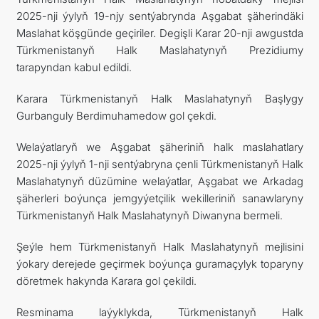
2025-nji ýylyň 19-njy sentýabrynda Aşgabat şäherindäki
FOLLOW US ON INSTAGRAM
Maslahat köşgünde geçiriler. Degişli Karar 20-nji awgustda
Türkmenistanyň Halk Maslahatynyň Prezidiumy
INVEST TO TURKMENISTAN! PROJECTS AND USEFUL
tarapyndan kabul edildi.
INFORMATION
Karara Türkmenistanyň Halk Maslahatynyň Başlygy
Gurbanguly Berdimuhamedow gol çekdi.
Welaýatlaryň we Aşgabat şäheriniň halk maslahatlary
2025-nji ýylyň 1-nji sentýabryna çenli Türkmenistanyň Halk
Maslahatynyň düzümine welaýatlar, Aşgabat we Arkadag
şäherleri boýunça jemgyýetçilik wekilleriniň sanawlaryny
Türkmenistanyň Halk Maslahatynyň Diwanyna bermeli.
Şeýle hem Türkmenistanyň Halk Maslahatynyň mejlisini
ýokary derejede geçirmek boýunça guramaçylyk toparyny
döretmek hakynda Karara gol çekildi.
Resminama laýyklykda, Türkmenistanyň Halk