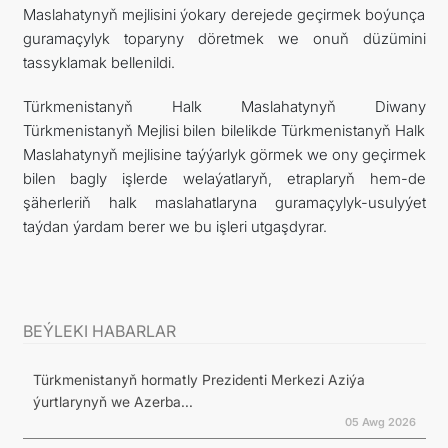
Maslahatynyň mejlisini ýokary derejede geçirmek boýunça
guramaçylyk toparyny döretmek we onuň düzümini
tassyklamak bellenildi.
Türkmenistanyň Halk Maslahatynyň Diwany
Türkmenistanyň Mejlisi bilen bilelikde Türkmenistanyň Halk
Maslahatynyň mejlisine taýýarlyk görmek we ony geçirmek
bilen bagly işlerde welaýatlaryň, etraplaryň hem-de
şäherleriň halk maslahatlaryna guramaçylyk-usulyýet
taýdan ýardam berer we bu işleri utgaşdyrar.
BEÝLEKI HABARLAR
Türkmenistanyň hormatly Prezidenti Merkezi Aziýa
ýurtlarynyň we Azerba...
05 Awg 2026