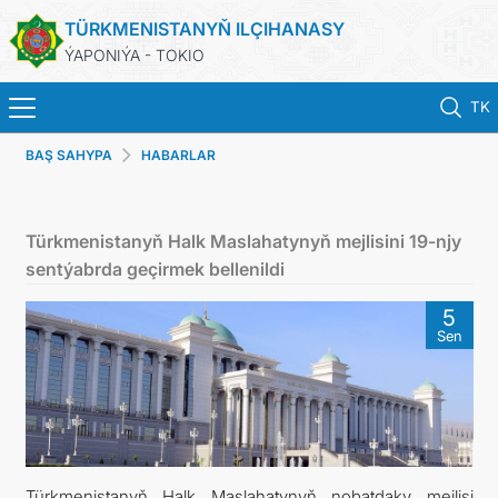
TÜRKMENISTANYŇ ILÇIHANASY
ÝAPONIÝA - TOKIO
TK
BAŞ SAHYPA
HABARLAR
ホーム
ニュース
Türkmenistanyň Halk Maslahatynyň mejlisini 19-njy
sentýabrda geçirmek bellenildi
トルクメニスタン
5
Sen
領事サービス
外務省
連絡先
Türkmenistanyň Halk Maslahatynyň nobatdaky mejlisi