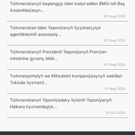
Türkmenistanyň başlangyjy bilen kabul edilen BMG-niň Baş
Assambleýasyn...
05 Awg 2026
Türkmenistan bilen Ýaponiýanyň Syýahatçylyk
agentlikleriniň assosiasiý...
05 Awg 2026
Türkmenistanyň Prezidenti Ýaponiýanyň Premýer-
ministrine gynanç bildir...
02 Awg 2026
Turkmenportalyň we Mitsubishi kompaniýasynyň wekilleri
Tokioda hyzmatd...
01 Awg 2026
Türkmenistanyň Ýaponiýadaky Ilçisiniň Ýaponiýanyň
Halkara hyzmatdaşlyk...
31 Iýul 2026