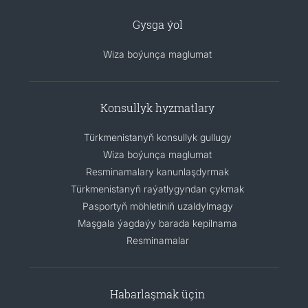
Gysga ýol
Wiza boýunça maglumat
Konsullyk hyzmatlary
Türkmenistanyň konsullyk gullugy
Wiza boýunça maglumat
Resminamalary kanunlaşdyrmak
Türkmenistanyň raýatlygyndan çykmak
Pasportyň möhletiniň uzaldylmagy
Maşgala ýagdaýy barada kepilnama
Resminamalar
Habarlaşmak üçin