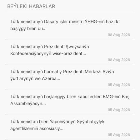
BEÝLEKI HABARLAR
Türkmenistanyň Daşary işler ministri ÝHHG-niň häzirki
başlygy bilen du...
08 Awg 2026
Türkmenistanyň Prezidenti Şweýsariýa
Konfederasiýasynyň wise-prezident...
08 Awg 2026
Türkmenistanyň hormatly Prezidenti Merkezi Aziýa
ýurtlarynyň we Azerba...
05 Awg 2026
Türkmenistanyň başlangyjy bilen kabul edilen BMG-niň Baş
Assambleýasyn...
05 Awg 2026
Türkmenistan bilen Ýaponiýanyň Syýahatçylyk
agentlikleriniň assosiasiý...
05 Awg 2026