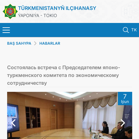
TÜRKMENISTANYŇ ILÇIHANASY
ÝAPONIÝA - TOKIO
TK
BAŞ SAHYPA
HABARLAR
ホーム
ニュース
Состоялась встреча с Председателем японо-
туркменского комитета по экономическому
トルクメニスタン
сотрудничеству
7
領事サービス
Iýun
外務省
連絡先