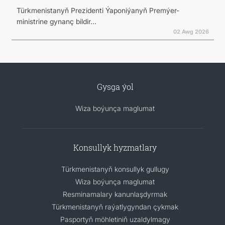
Türkmenistanyň Prezidenti Ýaponiýanyň Premýer-
ministrine gynanç bildir...
02 Awg 2026
Gysga ýol
Wiza boýunça maglumat
Konsullyk hyzmatlary
Türkmenistanyň konsullyk gullugy
Wiza boýunça maglumat
Resminamalary kanunlaşdyrmak
Türkmenistanyň raýatlygyndan çykmak
Pasportyň möhletiniň uzaldylmagy